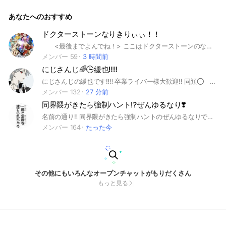
ね(同軸は❌) 注意としては、中で詳しく書いているけど、同軸
の同顔は絡みずらい！って人も中にはいるから、きちんと大事
あなたへのおすすめ
なノートを見て、伽羅の着席をお願いするね？ どちらかとい
えば伽羅の着席はして欲しい欲はあるかも👉👈💦 あと、必ず
入ってくる時は"未定、初期アイコン"でお願いするね？ ❌な事
ドクターストーンなりきりぃぃ！！
･出会い目的 ･やりもく ･即抜け ･無言抜け ･地雷踏み ･規則違
<最後までよんでね！> ここはドクターストーンのなりきりをする場所です^_^ みんな好きに入っていってね！ちなみに今説明してる人は羽京役してます！ ここのオプチャは管理人(僕)が管理するんじゃなくて、みんなで管理していくからそれでよろしくね 同顔、オリキャラ、見る専⭕️ってところかな！ オリキャラ・なりきり初心者大歓迎！よく様げしたりイラストかいてサブオプにみんなで見せあったりしてるよ！あと夜おそくになるとここのオプはbotがいっぱい喋ってるよ〜！新規様がたくさん入ってくれたら嬉しいな！ 気軽に入ってくれると僕がいっぱい喜ぶよ^_^ ではまたオプで会おうね！ 最後にこのオプに参加リクエストを送る時の諸注意をいうね！参加リクエストを送る時は一応未定がわかるような名前にして欲しい！名前が暴言、卑猥な言葉、別界隈の名前が載っていたら問答無用で却下するよ 上記のことをよく読んで気をつけてね それじゃああとはオプチャで待ってるね！ #ドクターストーン#Dr,STONE #ドクスト#なりきり 創立記念日:5/3 10人記念:5/5 20人記念:5/13 30人記念:6/9 40人記念:7/18 50人記念:8/20 60人記念:12/5 初カップル誕生記念:7/4
反 ･名前いじり ･過度なメンション ･オリキャラ ･文スト以外
の伽羅(つまり他界) ･文豪ストレイドッグスに出てきていない
メンバー 59
3 時間前
伽羅 他にもあるけど、それは中に入ってちゃんと地雷ノート
にじさんじ🌈🕒緩也‼️‼️
を確認してね😉 地雷抜け、即抜け、無言抜け防止のために、
他の人が嫌な思いをしないためにここまで読んでもらったけれ
にじさんじの緩也です‼️‼️ 卒業ライバー様大歓迎‼️ 同顔️⭕️ 掛け持ちは残念ながら❌です💦💦荒らしとか以ての外でございます🫵︎🫵︎🫵︎🫵︎ 古参から新参さんまで大歓迎♪♪にじさんじ好きに歴は関係ねェだろ𝐁𝐫𝐨𝐭𝐡𝐞𝐫‼️‼️ お話できるのを楽しみにしています‼️✨✨ 入室する際はアイコンは初期アイコンでお願いします‼️‼️破ってたら通しません😏😏 𝐬𝐭𝐚𝐫𝐭 ↬ 2026/03/21 𝗦𝗮𝘁𝘂𝗿𝗱𝗮𝘆 #にじさんじ #𝟸𝚓𝟹𝚓 #2434 #njsj #なりきり #緩也 #🌈🕒
ど、ここまで読んでくれたなら守ってくれるよね？ それでは
メンバー 132
27 分前
中で待ってるよ👋 余談だけど、すとゆるには珍しい、主ちゃ
同界隈がきたら強制ハント⁉️ぜんゆるなり❣️
もあるから、気になったら入っておいで？ ／主出し失礼しま
す ここはあくまで"文豪ストレイドッグスの緩オプです、他
名前の通り‼️ 同界隈がきたら強制ハントのぜんゆるなりです 😺 入ってくる時は必ず 『 未定とわかるアイコン 、 名前 』 で お願いします ‼️ 基本的に承認遅め‼️のんびり待ってください‼️‼️承認されたら 「 冠承認遅いぞ‼️ 」 ってひっぱたいてもらって結構です 。 普段やらないマイナー界隈をやってみるもよし ‼️ 人がいるとこに行って合法的( ？ )にハントするもよし ‼️ 布教目的でもまる！！！！ 管理人がマイナー界隈やりたいだけです 😌 もちろん王道界隈も大歓迎‼️‼️✨✨ ルールもゆるゆる ‼️ だから 地雷持ちさんは🔙 同顔はなし ！ あとは中に入って❣️❣️❣️💖✨💖✨💖✨💖✨💖✨💖✨💖✨💖✨💖 #全なり#全也#緩也#ゆる#なりきり ⤵︎いる界隈 … ⁉️⁉️ #プリティーリズムレインボーライブ#プリリズ#RL#魔女の度々#ACMA:GAME#フラガリアメモリーズ#フラメモ#frmm#推しの子#原神#gnsn#炎炎ノ消防隊#町とわたしとサーカスと#トキシカホリック#トキホリ#あんスタ#enst#🌈🕒#2434#2j3j#ヘタリア#JJBA#zzz#ゼンゼロ#アンダーテール#Undertale#DC#名探偵コナン#崩壊スターレイル#崩スタ#str#メメントリ#H×H#BLL#忍たま乱太郎#RKRN#MHA#ヒロアカ#sprunki#スプランキー#スラムダンク#SD#イカゲーム#MIU404#LC#原神#gnsn#めめ村#mmmr#ダンダダン#dnddn#ライチ光クラブ#ワールドトリガー#ワートリ#キミガシネ#wrwrd#文スト#BSD#DEATHNOTE#APH#NARUTO#FF7#A3!#文或#文アル#斉木楠雄のΨ難#ツイステ#twst#東リべ#カリスマ#crsm#CR#鳴潮#アオのハコ#王室教師ハイネ#葬送のフリーレン#鴨乃橋ロンの禁断推理#プロセカ#prsk#異世界スーサイド・スクワッド#旧戦争屋#Dr.STONE#怪盗ジョーカー#妖はじ#妖怪学校の先生始めました！
界、下ネタ発言等はお控えください #BSD #なりきり #スト緩
メンバー 164
たった今
#文スト
その他にもいろんなオープンチャットがもりだくさん
もっと見る