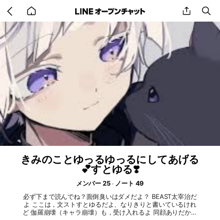
Go
share
se
back
to
home
きみのことゆっるゆっるにしてあげる
💕すとゆる❣️
メンバー 25
ノート 49
必ず下まで読んでね？面倒臭いはダメだよ？ BEAST太宰治だ
よ ここは，文ストすとゆるだよ、なりきりと書いているけれ
ど 伽羅崩壊（キャラ崩壊）も，受け入れるよ 同顔ありだから