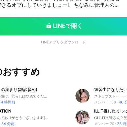
できるオプにしていきましょー!、ちなみに管理人の私
lit.twice .txt.babymonsterとかめちゃくちゃいろんな
こんなふうにみんないろんなグループに出会ったりで
たいです！ でも荒らしなのはちょっと呼んでないので
LINEで開く
らしたら強制退会なので、みんなが楽しく話せるオプ
 毎月壁紙変えてるから好きなの応募してね！ 7月は
LINEアプリをダウンロード
monster#twice#aespa#ive#illit#Le Sserafim#KATS
ROW X tOGETHER#enhypen#SEVENTEEN#TWS#
127#NCT DREAM#NCT WISH#RIIZE#Hearts2Hearts
X#NiziU#ITZY#KiiiKiii#ALLDAY PROJECT
のおすすめ
きの集まり(雑談多め)
練習生になりた
即抜け、無言抜け、荒らしはやめてください#twice#onceみんなで仲良くしましょう！また、初めて作ってみたのでルールがあいまいです、みんなでオプチャを作り上げたいと思っています！是非気軽に入ってください！よろしくお願いします😁※アイコンはなるべくtwiceで、、オプの宣伝はOK(トークに基本1日に一人一回でお願いします)ですが即抜けは本当にやめてください悲しくなるので😢抜ける場合はなるべく理由を言っていただけるとありがたいです。入った時はお願いしますを言っていただけるとみんな嬉しいです！
4 時間前
メンバー 158
46 
ATION
ILLIT推し集まっ
見つけてくれてありがとうございます♪ (最後まで見ないと入れません💦) K-POPが好きな人が自分の推しについて語るところです！自分が知らないアイドルについても簡単に知ることができます⭐️ 簡単なルール説明 1.入ったら大事なノートの確認 (👍で読んだことにします) 2.管理人室には入らない 3.トラブル(喧嘩など)はしない 4.アイコンはK-POP関係 (マスタニム×) ⚠️荒らし・出会い厨・即抜け・宣伝抜けは強制退去します⚠️ ここまで読んでくれたら☁️と回答してください♪「雲」と打ったら出てきます！！ 企画！！ 毎日19:30〜ケポドルクイズ 不定期19:30〜ケポドルアキネーター 正解者様には欲しいお写真20枚プレゼントいたします！！ 🌱創立日🌱 1月21日 🌱20人達成🌱 1月29日 🌱40人達成🌱 🔒 🔍検索用🔍(ナムジャ) #&TEAM #ASTRO #ATEEZ #BOYNEXTDOOR #BTS #DAY6 #ENHYPEN #EXO #GOT7 #NCTDREAM #NCTWISH #NCT127 #RIIZE #SEVENTEEN #STRAYKIDS #SUPREJUNIOR #TOMORROWXTOGETHER #TXT #TWS #ZEROBASEONE 🔍検索用🔍(ヨジャ) #AESPA #APINK #BABYMONSTER #TWICE #ITZY #BLACKPINK #BILLLIE #I-DLE #少女時代 #ILLIT #IVE #KEP1ER KISSOFLIFE #LESSRAFIM #NEWJEANS #NIZIU #NMIXX #OHMYGIRL #REDVELVET #STAYC #KARA #SAYMANAME #IZONE #FROMIS_9 #XG #KIIIKIII #IZNA #HEART2HEART #H2H #MEOVV #BABYDONTCR
34 分前
メンバー 20
23 