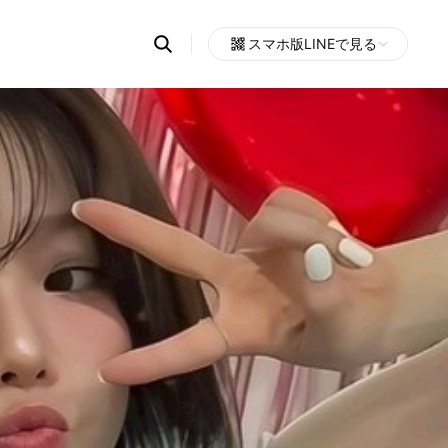
Search
スマホ版LINEで見る
OpenChats
Open
or
search
messages
area