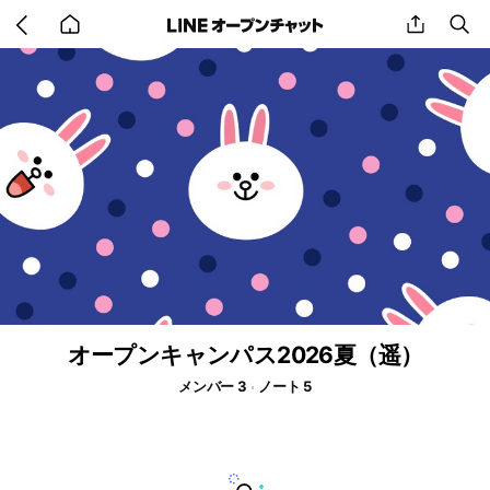
Go
share
se
back
to
home
オープンキャンパス2026夏（遥）
メンバー 3
ノート 5