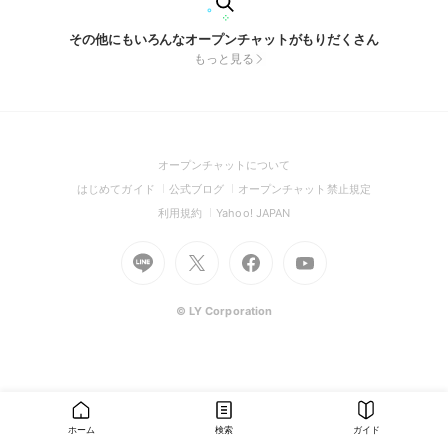
その他にもいろんなオープンチャットがもりだくさん
もっと見る
(Open
オープンチャットについて
in
(Open
(Open
(Open
はじめてガイド
公式ブログ
オープンチャット禁止規定
a
in
in
in
(Open
(Open
利用規約
Yahoo! JAPAN
new
a
a
a
in
in
window)
Go
new
Go
new
Go
Go
new
a
a
to
window)
to
window)
to
to
window)
new
new
Line
X
Facebook
Youtube
window)
window)
(Open
(Open
(Open
(Open
© LY Corporation
in
in
in
in
a
a
a
a
new
new
new
new
window)
window)
window)
window)
ホーム
検索
ガイド