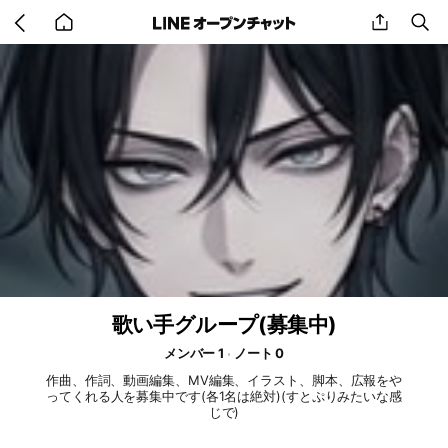
Go
share
se
back
to
home
歌い手グループ(募集中)
メンバー 1
ノート 0
作曲、作詞、動画編集、MV編集、イラスト、脚本、広報をや
ってくれる人を募集中です(各1名は絶対)(すとぷりみたいな感
じで)