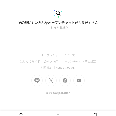
その他にもいろんなオープンチャットがもりだくさん
もっと見る
(Open
オープンチャットについて
in
(Open
(Open
(Open
はじめてガイド
公式ブログ
オープンチャット禁止規定
a
in
in
in
(Open
(Open
利用規約
Yahoo! JAPAN
new
a
a
a
in
in
window)
Go
new
Go
new
Go
Go
new
a
a
to
window)
to
window)
to
to
window)
new
new
Line
X
Facebook
Youtube
window)
window)
(Open
(Open
(Open
(Open
© LY Corporation
in
in
in
in
a
a
a
a
new
new
new
new
window)
window)
window)
window)