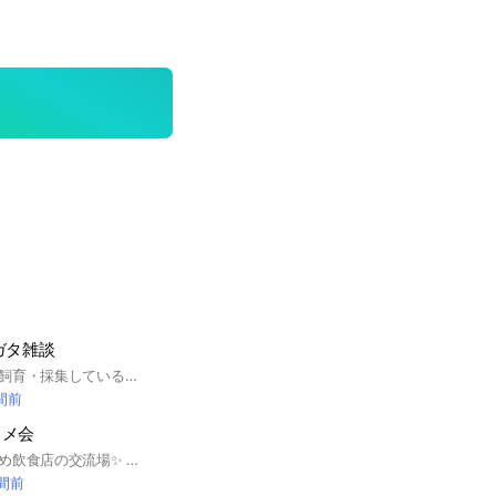
ガタ雑談
カブト・クワガタを飼育・採集している人達で楽しくやっています！！ 入ってみて抜けたくなったら抜けてもらって結構です！ただ一言お願いします！！
時間前
スメ会
横浜中華街🐼おすすめ飲食店の交流場✨ 美味しかったお店はもちろん、雰囲気の良いお店、観光に訪れる際、TVで紹介された店、 様々な情報交換にご活用下さい🇨🇳 横浜中華街グルメ/横浜/オススメ店/グルメ/グルメ店/観光グルメ/飲茶/食べ放題/スイーツ/餃子/タピオカ/横浜観光/みなとみらい/情報交換/ランチ/横浜カフェ/コスパ/ブランチ/山下公園
時間前