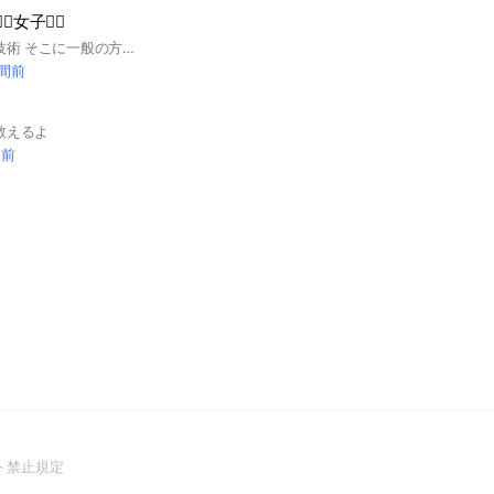
️女子👷‍♀️
プロが教えるDIYの技術 そこに一般の方のユニークな発想が加わってどんどん良いもの出来ていくんじゃないのー！！って勢いで部屋作りました😆🔥
時間前
教えるよ
間前
(Open
ト禁止規定
in