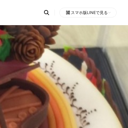
Search
スマホ版LINEで見る
OpenChats
Open
or
search
messages
area