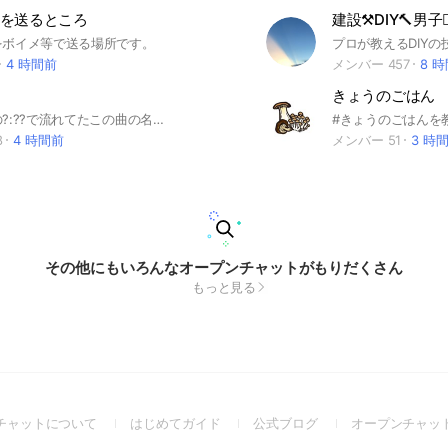
を送るところ
建設⚒DIY🔨男子👷‍♂
をボイメ等で送る場所です。
4 時間前
メンバー 457
8 
きょうのごはん
「この動画の?:??で流れてたこの曲の名前は?」「この歌詞なんだけど分からない」「このbgmの名前は?」みたいな感じでみんなで力を合わせて曲名を探すよ!
#きょうのごはんを
8
4 時間前
メンバー 51
3 時
その他にもいろんなオープンチャットがもりだくさん
もっと見る
(Open
(Open
(Open
チャットについて
はじめてガイド
公式ブログ
オープンチャッ
in
in
in