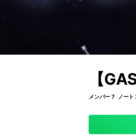
【GA
メンバー 7
ノート 