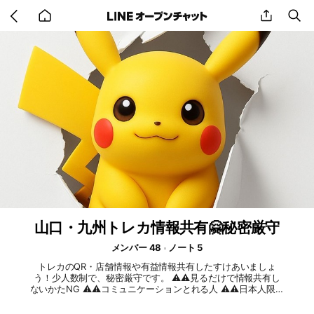
Go
share
se
back
to
home
山口・九州トレカ情報共有🤗秘密厳守
メンバー 48
ノート 5
トレカのQR・店舗情報や有益情報共有したすけあいましょ
う！少人数制で、秘密厳守です。 ⚠️⚠️見るだけで情報共有し
ないかたNG ⚠️⚠️コミュニケーションとれる人 ⚠️⚠️日本人限定
⚠️⚠️QR担当制・情報提供できるかた 以前山口のオプに参加さ
れてたかた🤗 いらっしゃいますか？ 急にオプなくなってバラ