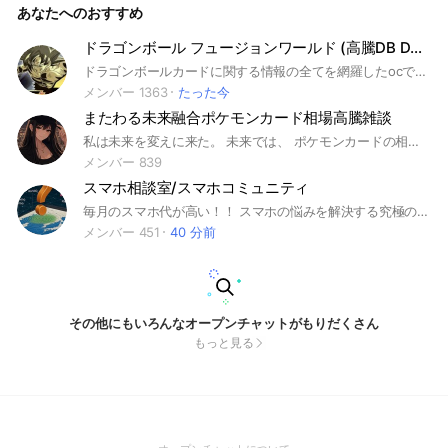
あなたへのおすすめ
バラになった方～ もしよかったら、こちらに参加してくださ
い🙌 ☆参加したら挨拶して ノートを必ずみて自己紹介してく
ださい #秘密厳守#雑談#ポケカ#ポケモン#ワンピース#ワンピ
ドラゴンボール フュージョンワールド (高騰DB DBFW) )🦣の故郷
カ#ユニアリ#ドラゴンボール#遊戯王#ロルカナ #下関市#宇部
ドラゴンボールカードに関する情報の全てを網羅したocです！主がプレイヤー且つ高騰予想を行えるため恐らくどこのocよりも強いです #ドラゴンボール #フュージョンワールド #DB #DBFW #エナマ #エナジーマーカー #悟空 #悟飯 #投資 #高騰 #高騰予想 #トレカ #TCG
市#山口市#萩市#防府市 #下松市#岩国市#光市#長門市#柳井市
#美祢市#周南市#山陽小野田市 #福岡#北九州#博多#八幡#若松
メンバー 1363
たった今
#飯塚#福津#古賀#宗像など #熊本#佐賀#長崎 今後もエリア増
またわる未来融合ポケモンカード相場高騰雑談
やす予定
私は未来を変えに来た。 未来では、 ポケモンカードの相場は 一度、完全に壊れている。 それは偶然でも事故でもない。 再販、抽選、価格操作―― 小さな選択が積み重なった結果だ。 未来では、 ポケモンカードの価値は暴騰し続け、 持つ者と持たない者の差は、 戻れないところまで広がっていた。 私はその結末を見た。 だから、ここに戻ってきた。 理由は一つだ。 貴様たちを救うため。 この部屋は予想をする場所じゃない。 考察を披露する場所でもない。 未来で起きた出来事を、 起きる順番のまま残す場所だ。 信じなくていい。 疑ってもいい。 笑っても構わない。 ただし、 ここに残ったログは消さない。 未来を変えようとした行動が、 逆に未来を完成させることもある。 それでも俺は来た。 ここは戦場じゃない。 戦場になる前の分岐点だ。
メンバー 839
スマホ相談室/スマホコミュニティ
毎月のスマホ代が高い！！ スマホの悩みを解決する究極の相談室、関連情報の共有交流コミュニティ 初心者から上級者まで、質問大歓迎 経験者のアドバイスで悩み解決 情報共有して知識も増やしましょう あなたのスマホライフをアップグレード ○お役立ち情報 •最新機種から人気モデルの選び方や使い方 •データ通信容量月額料金見直し/プラン変更 •MNP/乗り換え方法 •通話定額プランの賢い使い方 •機種変更、データ移行、バックアップ方法 •店舗サポート •Wi-Fi(光/ホームルーター)選び/割引 •スマホトラブル •最新アプリの活用術 ○機種 • Apple iPhone17 Pro MAx/iPhone17e/iPhone16 Pro MAX/iPhone16e/iPhone15 Pro MAX/iPhone14 Pro MAX/iPhone13 mini/iPhone12 mini/iPhone11/iPhoneSE2/iPhoneSE3/iOS26 Macbook/iMac/macOS26 Apple Watch/watchOS26 iPad Air/iPad Pro/iPadOS26 iCloud/AppleCare/AirPods/AirTag • Android SONY/ソニー/Xperia Samsung/サムスン/Galaxy Google/グーグル/Pixel SHARP/シャープ/AQUOS FCNT/富士通/arrows OPPO/オッポ/Reno Xiaomi/シャオミ/Redmi Motorola/モトローラ/Moto ZTE/Libero ○キャリア docomo:ドコモ/ahamo KDDI:au/povo/UQモバイル ソフトバンク:SoftBank/LINEMO/ワイモバイル 楽天モバイル OCNモバイルONE IIJmio mineo BIGLOBEモバイル J:COMモバイル LIBMO イオンモバイル 日本通信SIM HISモバイル NUROモバイル y.u.mobile exciteモバイル ○トピック 通信速度/4G/5G SA/衛星通信/eSIM/格安SIM/AI:ChatGPT Gemini Apple Intelligence Perplexity Grok 利用規約厳守/再参加禁止 @mino.net
メンバー 451
40 分前
その他にもいろんなオープンチャットがもりだくさん
もっと見る