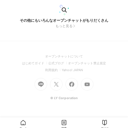
その他にもいろんなオープンチャットがもりだくさん
もっと見る
(Open
オープンチャットについて
in
(Open
(Open
(Open
はじめてガイド
公式ブログ
オープンチャット禁止規定
a
in
in
in
(Open
(Open
利用規約
Yahoo! JAPAN
new
a
a
a
in
in
window)
Go
new
Go
new
Go
Go
new
a
a
to
window)
to
window)
to
to
window)
new
new
Line
X
Facebook
Youtube
window)
window)
(Open
(Open
(Open
(Open
© LY Corporation
in
in
in
in
a
a
a
a
new
new
new
new
window)
window)
window)
window)