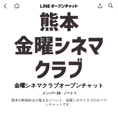
Go
share
se
back
to
home
金曜シネマクラブオープンチャット
メンバー 28
ノート 1
熊本の映画好きが集まるイベント、金曜シネマクラブのオープ
ンチャットです。