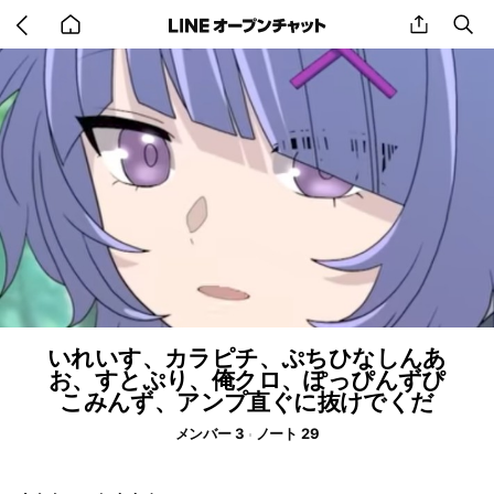
Go
share
se
back
to
home
いれいす、カラピチ、ぷちひなしんあ
お、すとぷり、俺クロ、ぽっぴんずぴ
こみんず、アンプ直ぐに抜けでくだ
メンバー 3
ノート 29