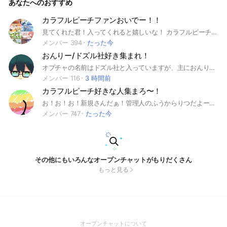
あなたへのおすすめ
カラフルピーチファンおいでー！！
見てくれた君！入ってくれると嬉しいな！ カラフルピーチ好きな人誰でもおいでー！カラピチの話や雑談、色々な話しよー！ みんなで仲良く話そ！ （雑談多い、ライト多い、即抜け・無言で抜ける×） 入ったらまず大事なノートを見てね！
メンバー 394
たった今
おんりー/ドズル社好き集まれ！
オプチャの名前はドズル社と入っていますが、主におんりーちゃん好きの方が入っています。もちろんドズル社好きの方も大歓迎です！ ドズル社に所属しているおんりーちゃんについて語るグループです！ もっともっと好きになりたい方 よろしく！ 入ったらルール確認をお願いします 新規の人も大歓迎です！ みんなで楽しもー #おんりー
メンバー 116
3 時間前
カラフルピーチ好きな人集まろ〜！
お！お！お！新規さんだぁ！管理人のふうからりつだよー！ ここではカラフルピーチファンが雑談したり、カラフルピーチについて話したりするところです！！ まずルール！ まず，入ってきてすぐの宣伝は禁止です 入ってから1週間は宣伝禁止です 即抜け…✘ 無言抜け…✘ アンチ…✘ 荒らし…✘ 画像…3〜4枚はOK！、量が多い場合はノートへ！ 宣伝…✘(宣伝ノートにならOK！) 動画…✘ 悪口…✘ 虐め…✘ ボイスメッセージ... ✘ このくらいかな？？ 中で待ってるよっ！ #からぴち#カラフルピーチ#じゃぱぱ#のあ#たっつん#えと#るな#もふ#どぬく#ひろ#うり#なおきり#ゆあん#シヴァ
メンバー 747
たった今
その他にもいろんなオープンチャットがもりだくさん
もっと見る
(Open
オープンチャットについて