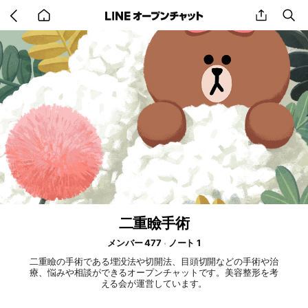
Go
share
se
back
to
home
二重瞼手術
メンバー 477
ノート 1
二重瞼の手術である埋没法や切開法、目頭切開などの手術や治
療、悩みや相談ができるオープンチャットです。美容整形を考
える会が運営しています。