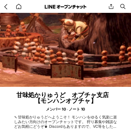
Go
share
se
back
to
home
甘味処かりゅうど オプチャ支店
【モンハンオプチャ】
メンバー 10
ノート 10
🍡甘味処かりゅうどへようこそ！ モンハンをゆるく気楽に楽
しみたい方向けのオープンチャットです。 狩り募集や雑談な
どお気軽にどうぞ🍵 Discordもありますので、VC等をしたい