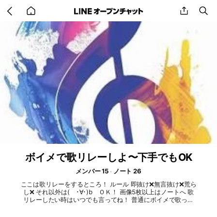
Go
share
se
back
to
home
ボイメで歌リレーしよ〜下手でもOK
メンバー 15
ノート 26
ここは歌リレーをするところ！ ルール 即抜け❌無言抜け❌荒ら
し❌ それ以外は( ･∀･)b ＯＫ！ 画像5枚以上はノートへ 歌
リレーしたい時はいつでも言ってね！ 普通にボイメで歌って
もOKだよ〜 #歌リレー