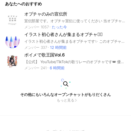
あなたへのおすすめ
オプチャのみの宣伝所
宣伝部屋です。オプチャ宣伝に使ってください 当オプチャはあくまで宣伝用なので雑談は控えてください。少しなら可。 オープンチャットの宣伝だけにご利用ください！ 管理者の判断となりますが一部オプチャの宣伝は不可。安心安全ガイド、規約重視の宣伝部屋です。オープンチャットのルールを守ってお願いします。 コロナ禍 コロナの感染拡大、緊急事態宣言などで篭りがちです。オプチャ作成をお試しになる方は多いと思います。作ったオプチャはこちらで宣伝してみませんか？ おすすめ オススメしてみましょう。 ゲーム スポーツ ファッション 美容 ダイエット アニメ 漫画 まんが マンガ少年ジャンプ 団体 研究 学習 学校 同窓会 料理 グルメ 妊活 子育て 乗り物 TV VOD 映画 ホラー 怖い話 階段 舞台 地域 暮らし 芸能人 有名人 同世代 金融 ビジネス 働き方 仕事 音楽 健康 イラスト 動物 ペット 癒し 旅行 写真 本 どのカテゴリー、ジャンルでもどうぞ。よろしくお願いします。 このルームの説明を最後まで読んでいただきありがとうございました。
メンバー 1057
たった今
イラスト初心者さんが集まるオプチャ✍🏻
イラスト初心者さんが集まるオプチャです✨ このオプチャでは、何か物足りないな、、などと思う時に絵を送り合い、アドバイスをし合う、というオプチャです。 雑談もかなりしています。 荒し❌宣伝❌自作発言❌即抜け❌ (即抜けは理由を述べてからならOK) 他の方に迷惑がかからないようにお願いします。
メンバー 337
12 時間前
ボイメで歌王国Vol.6
【公式】 YouTube/TikTokの歌リレーのオプチャです👑 優里ちゃんねる出演‼️ 創設者 はるよよ スピナ 歌のテスト
メンバー 241
6 時間前
その他にもいろんなオープンチャットがもりだくさん
もっと見る