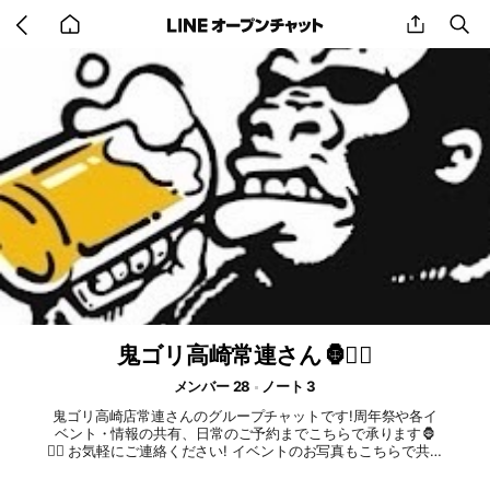
Go
share
se
back
to
home
鬼ゴリ高崎常連さん🦍❤️‍🔥
メンバー 28
ノート 3
鬼ゴリ高崎店常連さんのグループチャットです!周年祭や各イ
ベント・情報の共有、日常のご予約までこちらで承ります🦍
❤️‍🔥 お気軽にご連絡ください! イベントのお写真もこちらで共有
させて頂きます🦍 よろしくお願いします😊