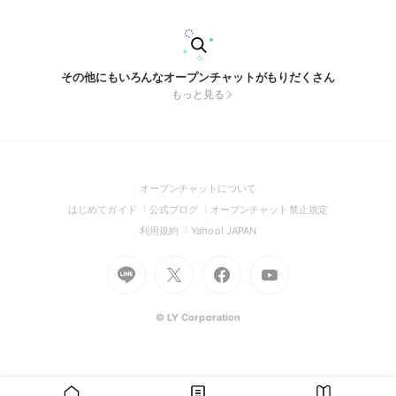
その他にもいろんなオープンチャットがもりだくさん
もっと見る
(Open
オープンチャットについて
in
(Open
(Open
(Open
はじめてガイド
公式ブログ
オープンチャット禁止規定
a
in
in
in
(Open
(Open
利用規約
Yahoo! JAPAN
new
a
a
a
in
in
window)
Go
new
Go
new
Go
Go
new
a
a
to
window)
to
window)
to
to
window)
new
new
Line
X
Facebook
Youtube
window)
window)
(Open
(Open
(Open
(Open
© LY Corporation
in
in
in
in
a
a
a
a
new
new
new
new
window)
window)
window)
window)