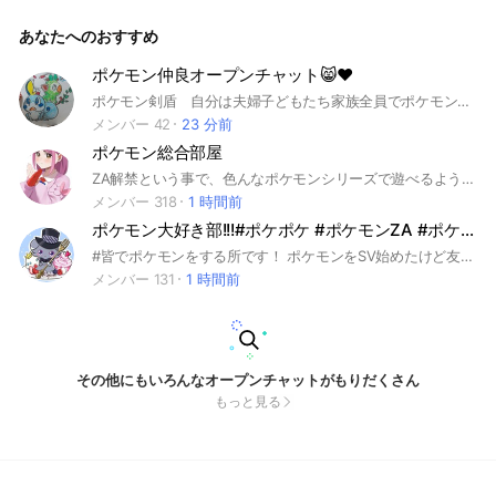
最近は仲間大会の開催、考察にも力を入れていて盛り上がりを
見せています🔥 入ったら挨拶を必ずお願いします ゆっくりし
あなたへのおすすめ
ていってください☺️ ※メンバーの年齢層は10〜40代 高校生や
社会人がいます！ ポケモン好きなら年齢層は関係なしだけ
ど、最初の礼儀は大切(๑•̀ㅂ•́)و✧ 新規、初心者など気にせずガ
ポケモン仲良オープンチャット😸♥
ンガン輪に入って話してってください🔥 ※荒らし、クレクレ、
ポケモン剣盾 自分は夫婦子どもたち家族全員でポケモン剣盾を楽しくやってます🙋 一緒に楽しめる方ならどなたでもどうぞ😼☝ 初心者から～上級まで楽しく一緒にやりましょう😋 入ったら挨拶は忘れずよろしくお願いします 簡単な自己紹介等あればありがたいです🙆 ポケモンの話だけじゃなく雑談など歓迎です♪♪ 名前の横に(TN○○○あれば対戦交換の時にスムーズにやり取りが出来ます) 入ってすぐになにか欲しいとかの書き込み等退会させます!!!!!図鑑完成手伝って下さいと言っておきながら図鑑完成したら何事も無かったかのように抜けた人がいたので見たら退会させます！！！ ランクマッチ 対戦 交換 色違い 孵化余り タマゴ 遺伝技
暴言、中傷、出会い目的などの場を乱す行為は禁止です！
メンバー 42
23 分前
ポケモン総合部屋
ZA解禁という事で、色んなポケモンシリーズで遊べるよう、総合部屋という事にしました！ 興味のある方、通信したい方、色んな方と仲良くしたい方、交換がしたい方、対戦に挑戦してみたい方、さらにブルレクやダイマックスアドベンチャーをやりたい方などなど、ポケモンの事ならなんでもヨシ‼︎👉🐱 是非気軽に入ってみてください✨ 🎋入ったらまず挨拶をするのと大事なノートの【注意して欲しいルール】を読んで欲しいです🙇‍ （ZA発売してすぐなので、ネタバレ等は極力お控え下さい。） 当オプチャは誰でも楽しめる安心安全のオープンチャットを目指しております！🦺 最後まで読んで頂きありがとうございます！ 貴方様のご参加を、心よりお待ちしております🫶🙂‍↕️
メンバー 318
1 時間前
ポケモン大好き部!!!#ポケポケ #ポケモンZA #ポケモンGO
#皆でポケモンをする所です！ ポケモンをSV始めたけど友達が居ない人や、 図鑑埋めたいけどどうすれば良いんだなどなどの悩みがある人でも大歓迎！ストーリー勢から廃人までいろんな人と一緒にポケモンやりましょう！ 仲良くしてくださいね！！！(σ´∀`)σ 主はたまに深夜対応もしてます‼️深夜にも交換などに誘っても大丈夫です笑 敬語使わなくて大丈夫です！ 因みに他のゲームも色々やってます！ポケGOユナイトポケポケ等々 #ポケモンSV #ポケモン交換 #ポケモン対戦 #BP集め
メンバー 131
1 時間前
その他にもいろんなオープンチャットがもりだくさん
もっと見る