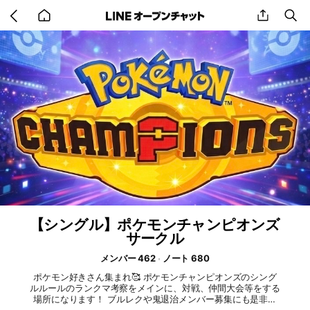
Go
share
se
back
to
home
【シングル】ポケモンチャンピオンズ
サークル
メンバー 462
ノート 680
ポケモン好きさん集まれ🥰 ポケモンチャンピオンズのシング
ルルールのランクマ考察をメインに、対戦、仲間大会等をする
場所になります！ ブルレクや鬼退治メンバー募集にも是非！