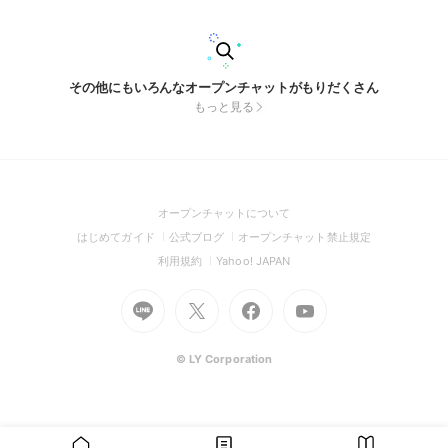
その他にもいろんなオープンチャットがもりだくさん
もっと見る
(Open
オープンチャットについて
in
(Open
(Open
(Open
はじめてガイド
公式ブログ
オープンチャット禁止規定
a
in
in
in
(Open
(Open
利用規約
Yahoo! JAPAN
new
a
a
a
in
in
window)
Go
new
Go
new
Go
Go
new
a
a
to
window)
to
window)
to
to
window)
new
new
Line
X
Facebook
Youtube
window)
window)
(Open
(Open
(Open
(Open
© LY Corporation
in
in
in
in
a
a
a
a
new
new
new
new
window)
window)
window)
window)