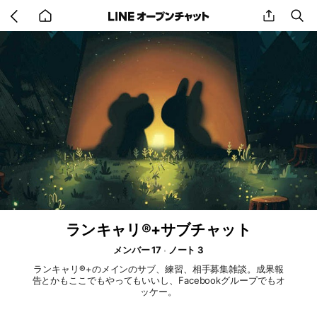
Go
share
se
back
to
home
ランキャリ®+サブチャット
メンバー 17
ノート 3
ランキャリ®+のメインのサブ、練習、相手募集雑談。成果報
告とかもここでもやってもいいし、Facebookグループでもオ
ッケー。