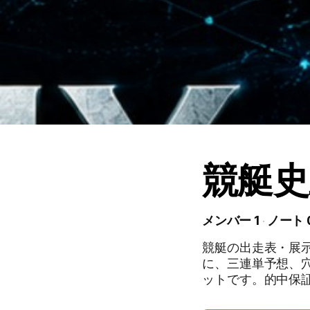
競艇史
メンバー 1
ノート 
競艇の出走表・展
に、三連単予想、
ットです。的中保
精度を高めていき