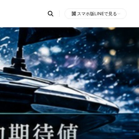
Search
スマホ版LINEで見る
OpenChats
Open
or
search
messages
area