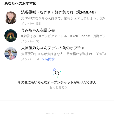
あなたへのおすすめ
渋谷凪咲（なぎさ）好き集まれ（元NMB48）
元NMBのなぎちゃん好きで、情報シェアしましょう。元NMB48（〜2023.12.27）/ YouTube「なぎちゃんネル」 / イタズラジャーニー / 大阪ほんわかテレビ / よ〜いドン！ / 土曜日はダメよ！/ かまいたち机上の空論城 / Day Day. / EX大衆 / DELLXPS / 和食さとアンバサダー / Wingイメージキャラクター / and girlレギュラーモデル / Joshin / 他たくさん きゅんmart / Queentet / 凪咲とザコシ
メンバー 138
うみちゃんを語る会
#東雲うみ #グラビアアイドル #YouTuber #二刀流グラドル #ガンプラ
メンバー 40
大原優乃ちゃんファンの為のオプチャ
大原優乃ちゃんが大好きな人。男女構わず集まれ。 YouTubeチャンネルの話やTik Tokなど優乃ちゃんについて語りましょう #大原優乃ファン
メンバー 34
5 時間前
その他にもいろんなオープンチャットがもりだくさん
もっと見る