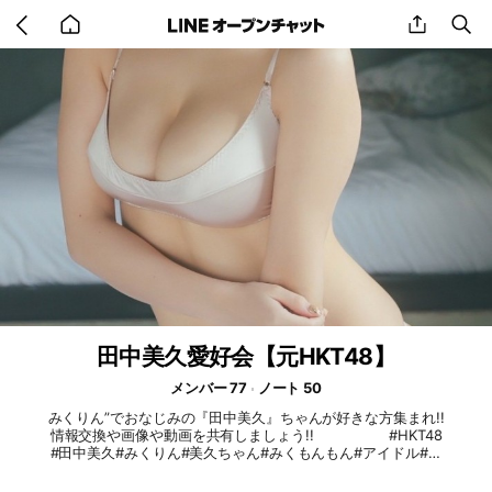
Go
share
se
back
to
home
田中美久愛好会【元HKT48】
メンバー 77
ノート 50
みくりん”でおなじみの『田中美久』ちゃんが好きな方集まれ!!
情報交換や画像や動画を共有しましょう!! #HKT48
#田中美久#みくりん#美久ちゃん#みくもんもん#アイドル#グ
ラビア#女優#モデル#九州#熊本#福岡