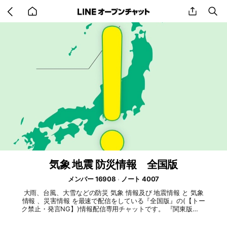
Go
share
se
back
to
home
気象 地震 防災情報 全国版
メンバー 16908
ノート 4007
大雨、台風、大雪などの防災 気象 情報及び 地震情報 と 気象
情報 、災害情報 を最速で配信をしている『全国版』の(【トー
ク禁止・発言NG】)情報配信専用チャットです。 『関東版』は
「気象 地震 防災情報 関東版」をご利用ください(チャット内
のノートにもURLがあります)。 《⚠️トークは禁止です⚠️》 当