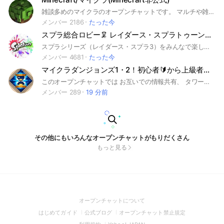
雑談多めのマイクラのオープンチャットです。 マルチや雑談何でもokです。 このオープンチャットは非公式です。 ※参加は日本語話せる方限定とさせていただきます。 Participation is limited to those who can speak Japanese <一度でもこのオープンチャットに入ったことのある方へ> 現在LINEオープンチャット運営による不適切な強制退会が発生しています。心当たりが無いのにもかかわらず入れない場合はこちらから連絡ください。 オープンチャット「Minecraft/マイクラ 管理OC」 https://line.me/ti/g2/HIencOfi1Rog4Y0bvpmW76PGuOMaoECnMTCpFg?utm_source=invitation&utm_medium=link_copy&utm_campaign=default タグ #マインクラフト #Minecraft #マイクラ #Switch #WiiU #Vita #PS3 #PS4 #PS5 #Xbox #XboxseriesX #スマホ #iPhone #iOS #Android #PC #Windows10 #統合版 #Java版 #Microsoft #マイクラダンジョンズ #ゲーム
メンバー 2186
たった今
スプラ総合ロビー🦑 レイダース・スプラトゥーン3・マルチ募集・攻略
スプラシリーズ（レイダース・スプラ3）をみんなで楽しむ総合オープンチャットです🦑🐙 マルチ募集、攻略情報、質問・相談、新着情報、フェス、サーモンラン、大会・イベントなど、スプラに関する話題なら大歓迎！ レイダースを楽しみたい方も、スプラ3で対戦やサモランを遊びたい方も、ぜひご参加ください。 ガチ勢・エンジョイ勢・初心者を問わず、誰もが気軽に楽しく交流できる場所を目指しています。 さあ、スプラを愛するイカ・タコ諸君よ、集まれ！ ※入室後は、大事なノートにある「イカのおきて」をご一読ください。 細かいルールは設けていませんが、乱暴な言葉づかい、敵や味方を傷つける発言、過度な批判、スプラと無関係な会話の継続などは禁止しています。お互いに思いやりを持って楽しみましょう！ #スプラトゥーン #スプラ #Splatoon #ゲーム #Switch #Nintendo #任天堂 #対戦 #マルチ #攻略 #フレンド #スプラトゥーンレイダース #レイダース #スプラトゥーン3 #スプラ3 #Splatoon3 #フェス #サーモンラン #サモラン #ビッグラン
メンバー 4681
たった今
マイクラダンジョンズ1・2！初心者🔰から上級者まで誰でも歓迎！
このオープンチャットでは お互いでの情報共有、 タワー周回や古代狩り、 レベル上げなどをします！ 他のゲームもOKです！ アドバイスもいたしますので 話題や質問もウェルカム！ ⚠️喧嘩や改造、没などは ご遠慮ください。 また、マイダン2はまだ発売されていないため考察などはサブトークルー厶でお願いします。 #Minecraft Dungeons #Minecraft Dungeon #マインクラフトダンジョンズ #マインクラフトダンジョン #マイクラダンジョンズ #マイクラダンジョン #マイダン
メンバー 289
19 分前
その他にもいろんなオープンチャットがもりだくさん
もっと見る
(Open
オープンチャットについて
in
(Open
(Open
(Open
はじめてガイド
公式ブログ
オープンチャット禁止規定
a
in
in
in