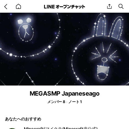
Go
share
se
back
to
home
MEGASMP Japaneseago
メンバー 8
ノート 1
あなたへのおすすめ
Minecraft/マイクラ(Minecraft非公式)