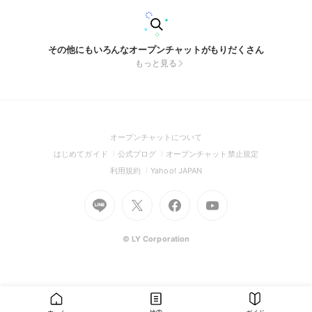
その他にもいろんなオープンチャットがもりだくさん
もっと見る
(Open
オープンチャットについて
in
(Open
(Open
(Open
はじめてガイド
公式ブログ
オープンチャット禁止規定
a
in
in
in
(Open
(Open
利用規約
Yahoo! JAPAN
new
a
a
a
in
in
window)
Go
new
Go
new
Go
Go
new
a
a
to
window)
to
window)
to
to
window)
new
new
Line
X
Facebook
Youtube
window)
window)
(Open
(Open
(Open
(Open
© LY Corporation
in
in
in
in
a
a
a
a
new
new
new
new
window)
window)
window)
window)