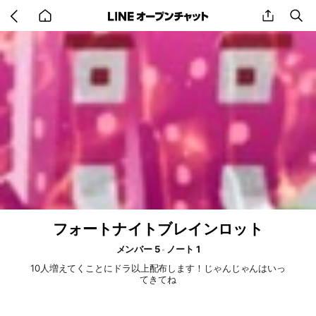
Go
share
se
back
to
home
フォートナイトブレインロット
メンバー 5
ノート 1
10人増えてくことにドラ以上配布します！じゃんじゃんはいっ
てきてね