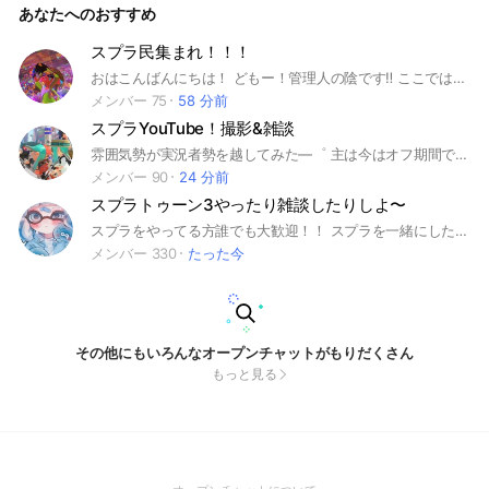
あなたへのおすすめ
K！ いつでも誘ってくれたら返事するんで、積極的に話してく
れたら嬉しいです。 バトル、フレンド、 タメロ、雑談、など
は⭕️ 話さずに見るだけOKです！ 暴言、下ネタ、荒らし、即抜
スプラ民集まれ！！！
け、出会い目的などは✘ 特に即抜けや不適切な発言や名前、暴
おはこんばんにちは！ どもー！管理人の陰です‼️ ここでは平日の昼とかでもしてる人が多くてワイワイ楽しくスプラしてます‼️ 昼間もやってる人が結構いますが深夜が特に活発‼️‼️ プラベやオープンなどもほぼ毎日のようにしてます‼️ 平日の昼や夜スプラをしたいけどする人がいない…とかの人大歓迎‼️ 出来れば浮上してくれる人が来て欲しい‼️ 他ゲーとかしたい人でも大歓迎‼️ 結構変なやつ居ますがそこら辺はがちで了承お願い🙃 ルール等はオプに入ってから大事なノートで確認してねー！ ではこのオプで会いましょう！ 設立2025/10/10 #スプラ #スプラトゥーン #他ゲー #ニンダイ #雑談 #スプラ3 #スプラ2
言などはオプチャの雰囲気が悪くなるのでやめてください 他
ゲーしてます！ スプラもかなりしてます！ 深夜の人もまぁま
メンバー 75
58 分前
ぁいるよ〜 基本的にはルールやマナーさえ守っていたら自由
スプラYouTube！撮影&雑談
です！ オプチャ初心者、スプラ初心者のかたでも気楽に入っ
てきてください！ とにかく入ってくれたら嬉しいです！ 入る
雰囲気勢が実況者勢を越してみた―゜ 主は今はオフ期間でオプメンと遊びまくってます ※撮影✕期間ってこと 世界１の雰囲気勢で在りたい。 何気ない想いが本気になった。 『面白い』を届けたい。 そんな私(主)に協力してくれる出演者を募集してまぁぁぁぁっっす☆ どーも未来の世界１位なづなでぇぇす！ 10月からYouTubeを始める系でーす！ このオプは撮影とか雑談とかに使ってるの！！！よかったら入ってほしいなぁ(( あ！！そこの君！私の動画に出てほしいのさ☆ 後悔はさせないぜ☆ プロセカとかマイクラとかエペとかもみんなでしたいなー！！！！ ライトもしたい！！ とにかく思い出つくろ！！！ じゃあ中でまってるね！ #スプラYouTube#スプラトゥーン3#スプラ#スプラ3#スプラ上位勢#スプラ雰囲気#YouTube#TikTok#スプラトゥーン#プロセカ#エペ#ゲーム#学生#暇人#リオラ#スプラ雰囲気界隈#あつもり#イラスト
ときは本オプに入ってからサブトークルーム来て欲しいです
メンバー 90
24 分前
記念日になったら大会とかします！ ルールや条件はその都度
スプラトゥーン3やったり雑談したりしよ〜
かわります 現在150人目標に頑張ってます！ 参加できるのに
時間かかるかもです すみません タグ欄 #Splatoon #Splatoon
スプラをやってる方誰でも大歓迎！！ スプラを一緒にしたり、雑談しましょー！ 【ギアや立ち回りについてのアドバイス】してます！ 【イベントやメンバー同士の交流が活発】です！！ 【ライブトーク】もやってます ノリが良く優しいメンバーなので馴染みやすいです( ˶'ᵕ'˶) 初心者さんから上級者さんまで、お気軽にご参加ください〜！！ #スプラトゥーン3#スプラ3#スプラトゥーン#スプラ#雑談#初心者#上級者
3 #スプラトゥーン #スプラ3 #スプラ #オープンマッチ #ナワ
メンバー 330
たった今
バリバトル #バンカラマッチ #ウデマエ不問 #初心者歓迎 #エ
ンジョイ勢#サーモンラン #サモラン #カンスト勢 #野良 #バ
イト募集中 #ビッグラン #乱獲#プラベ #プラベ募集 #イカロ
ール練習 #ギア構成 #試し打ち #ナワバトラー #写真撮影会 #
散歩 #深夜勢 #朝活 #聞き専OK#スプラ交流会 #イカ友募集
#タコ友募集#全ルール対応 #オープン募集 #無言参加OK #聞
その他にもいろんなオープンチャットがもりだくさん
き専歓迎 #年齢制限なし#スプラ3#プラベ#プライベートマッ
もっと見る
チ#ガチマ#バンカラマッチ#バンカラマッチオープン#バンカ
ラマッチチャレンジ#オープン#チャレンジ