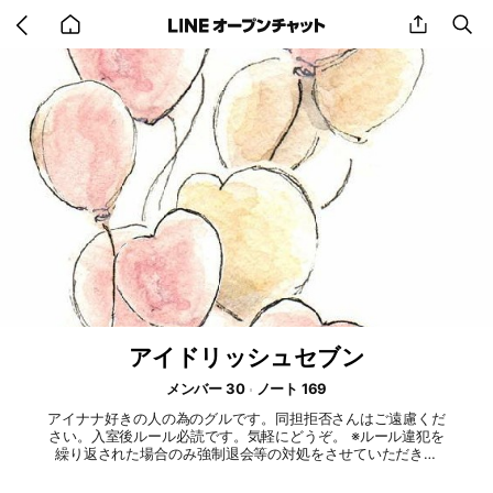
Go
share
se
back
to
home
アイドリッシュセブン
メンバー 30
ノート 169
アイナナ好きの人の為のグルです。同担拒否さんはご遠慮くだ
さい。入室後ルール必読です。気軽にどうぞ。 ※ルール違犯を
繰り返された場合のみ強制退会等の対処をさせていただきま
す。 また、にぎやかなので通知等気になるかたは通知off、ま
たは入室避けることをおすすめ致します。それでもOKな方の