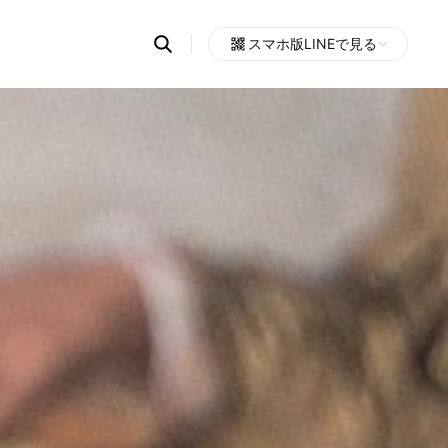
Search
スマホ版LINEで見る
OpenChats
Open
or
search
messages
area