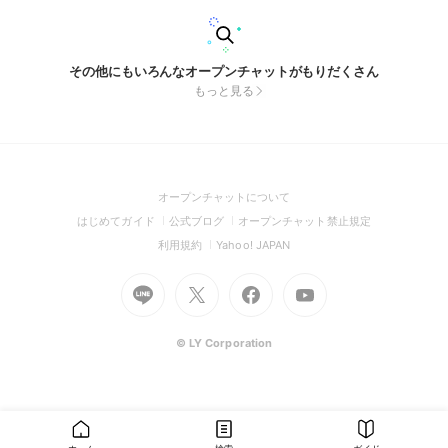
その他にもいろんなオープンチャットがもりだくさん
もっと見る
(Open
オープンチャットについて
in
(Open
(Open
(Open
はじめてガイド
公式ブログ
オープンチャット禁止規定
a
in
in
in
(Open
(Open
利用規約
Yahoo! JAPAN
new
a
a
a
in
in
window)
Go
new
Go
new
Go
Go
new
a
a
to
window)
to
window)
to
to
window)
new
new
Line
X
Facebook
Youtube
window)
window)
(Open
(Open
(Open
(Open
© LY Corporation
in
in
in
in
a
a
a
a
new
new
new
new
window)
window)
window)
window)