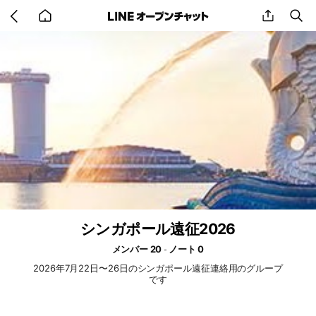
Go
share
se
back
to
home
シンガポール遠征2026
メンバー 20
ノート 0
2026年7月22日〜26日のシンガポール遠征連絡用のグループ
です