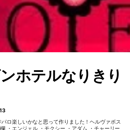
ビンホテルなりきり
ロ
13
学パロ楽しいかなと思って作りました！ヘルヴァボス
り欄 ・エンジェル ・モクシー ・アダム ・チャーリー