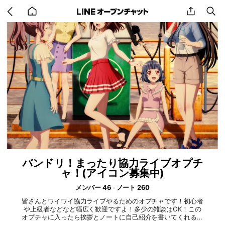
Go
share
se
back
to
home
バンドリ！まったり協力ライブオプチ
ャ！(アイコン募集中)
メンバー 46
ノート 260
皆さんとワイワイ協力ライブやるためのオプチャです！初心者
や上級者などなど幅広く歓迎ですよ！多少の雑談はOK！この
オプチャに入ったら挨拶とノートに自己紹介を書いてくれると