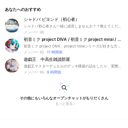
ありがたいです♪ 即退会や荒らしなどはやめてほしい､､､これ
を踏まえてくれれば良いです✨#バンドリ #協力ライブ
あなたへのおすすめ
シャドバ ビヨンド（初心者）
シャドバ初心者さん一緒に成長しませんか？？教えてくださる優しき人も大歓迎です！参加されましたらアナウンスの確認とノートを参照いただけると助かります！
メンバー 98
初音ミク project DIVA / 初音ミク project mirai / ボカロ
初音ミク project DIVA、project miraiシリーズが好きな方集合！ゲームをやったことがない人でも大歓迎！ゲームについても、ボカロについても語りましょう！
メンバー 92
11 時間前
遊戯王 中高生雑談部屋
遊戯王マスターデュエルのデッキ構築の話をしたり、実際に対戦したりする部屋です。初心者でも大歓迎です。訳もなく参加するのはご遠慮ください。即抜け禁止です。#遊戯王#遊戯王マスターデュエル#カードゲーム#遊戯王マスターデュエル中高生#デュエマ#遊戯王マスターデュエル中学生#遊戯王マスターデュエル高校生#遊戯王中学生#遊戯王高校生#遊戯王中高生
メンバー 66
9 時間前
その他にもいろんなオープンチャットがもりだくさん
もっと見る