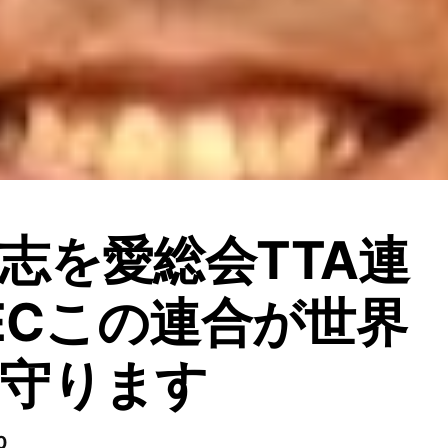
志を愛総会TTA連
PECこの連合が世界
守ります
0