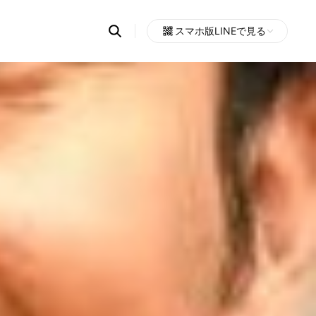
Search
スマホ版LINEで見る
OpenChats
Open
or
search
messages
area