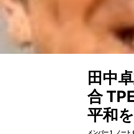
田中卓
合 T
平和を
メンバー 1
ノート 