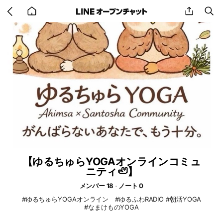
Go
share
se
back
to
home
【ゆるちゅらYOGAオンラインコミュ
ニティ🦥】
メンバー 18
ノート 0
#ゆるちゅらYOGAオンライン #ゆるふわRADIO #朝活YOGA
#なまけものYOGA