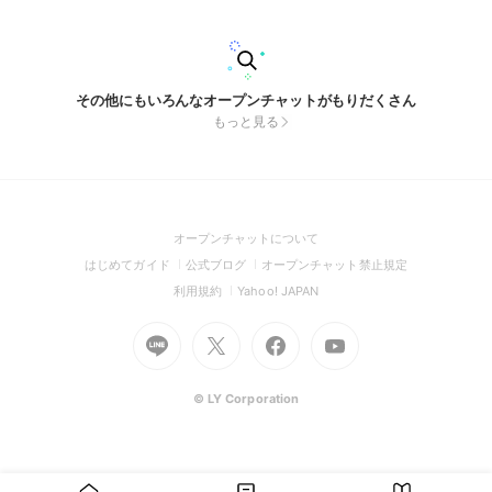
その他にもいろんなオープンチャットがもりだくさん
もっと見る
(Open
オープンチャットについて
in
(Open
(Open
(Open
はじめてガイド
公式ブログ
オープンチャット禁止規定
a
in
in
in
(Open
(Open
利用規約
Yahoo! JAPAN
new
a
a
a
in
in
window)
Go
new
Go
new
Go
Go
new
a
a
to
window)
to
window)
to
to
window)
new
new
Line
X
Facebook
Youtube
window)
window)
(Open
(Open
(Open
(Open
© LY Corporation
in
in
in
in
a
a
a
a
new
new
new
new
window)
window)
window)
window)