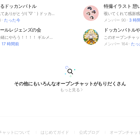
るドッカンバトル
特撮イラスト 憩いな
見つけてくれてありがとう!(´▽｀) ドッカンバトルオプチャです！ほかのオプチャの人たち強すぎてついていけない！あると思います…そんな貴方にうちのオプチャ！まったりとやってる人が殆どなので詳しくなくても皆が教えてくれます！良ければ入ってください😊 #即抜けだめ #荒らしだめ #ドッカンバトル #ドカバト
8
たった今
メンバー 90
3 時
ールレジェンズの会
ドッカンバトル
レジェンズ一緒にやろう！！！！ ギルメン・フレマ・レイド募集など何でもあり！！別ゲー等の雑談も全然OK！とにかく楽しくやろう！！！ 注意事項 オプチャの宣伝等は許可とってからにしてください 垢販売や垢交換・その他規約違反行為はNG 最低限のマナーやモラルは守ってください！ #ドラゴンボールレジェンズ #レジェンズ #TOSHIは神
17 時間前
メンバー 164
たっ
その他にもいろんなオープンチャットがもりだくさん
もっと見る
(Open
(Open
(Open
チャットについて
はじめてガイド
公式ブログ
オープンチャッ
in
in
in