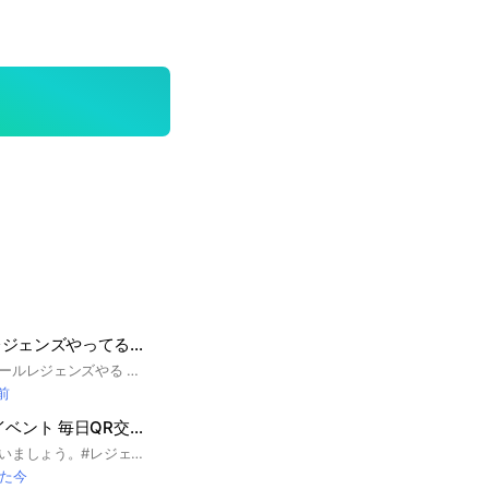
ドラゴンボールレジェンズやってる奴集まれ！！！(●´ω｀●)
みんなでドラゴンボールレジェンズやる オープンチャット(^○^)
分前
レジェンズ 神龍イベント 毎日QR交換し隊
神龍イベこなしちゃいましょう。#レジェンズ #ドラゴンボールレジェンズ
た今