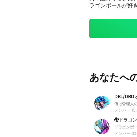
ラゴンボールが好
ん描いていきましょう。参加待っ
ベジータ #イラス
あなたへ
DBL/DBD
メンバー 15
🐉ドラゴ
メンバー 30