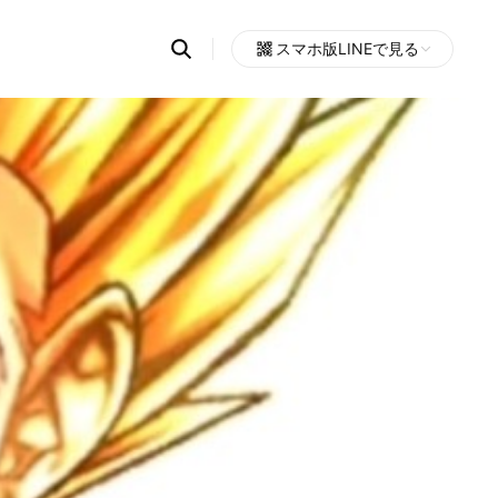
Search
スマホ版LINEで見る
OpenChats
Open
or
search
messages
area