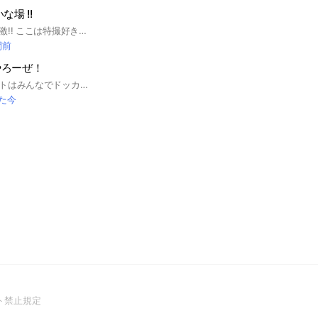
場 !!
覗いてくれて感謝感激!! ここは特撮好きによる特撮好きのためのオプチャです。 「イラスト」と書いてありますが、見る専の方でも大歓迎です!! 語るもよし、描いて載せるもよし。 共に楽しく居心地の良い場にしましょう!! ルールにはしっっかりと目を通してください。 基本的には入室時のbotに従うようお願い申し上げます!! ⚠オーナーが緩いのでまあまあ緩いです。 ご参加お待ちしてます!! ここからタグ。!! #特撮 #仮面ライダー #スーパー戦隊シリーズ #ウルトラマン #特撮イラスト #イラスト
間前
やろーぜ！
このオープンチャットはみんなでドッカンバトルを楽しくプレイしましょうというオープンチャットです。初心者から上級者まで大歓迎です。是非是非お越しください！
た今
(Open
ト禁止規定
in