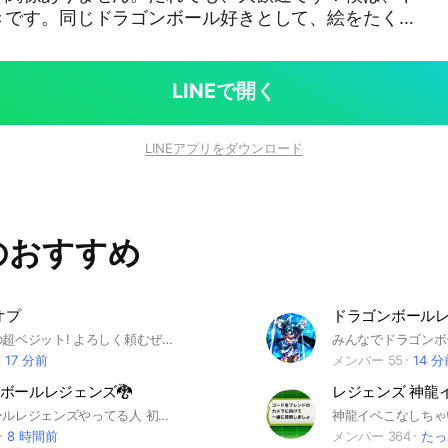
きです。同じドラゴンボール好きとして、絵をたくさ
てます✨ #ドラゴンボール #悟空 #
ト #お絵描き
LINEで開く
LINEアプリをダウンロード
のおすすめ
オプ
俺は管理人の超ベジット! よろしく頼むぜ！！！！俺はこのオープンチャットを、より良いものにしていく事をここに宣言する! 以上!
17 分前
メンバー 55
14 
ンボールレジェンズ🐉
ドラゴンボールレジェンズやってる人 初心者から上級者まで大歓迎です！
8 時間前
メンバー 364
たっ