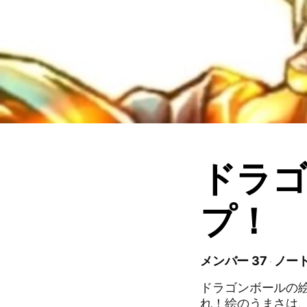
ドラ
プ！
メンバー 37
ノート
ドラゴンボールの
れ！絵のうまさは