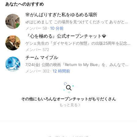
あなたへのおすすめ
🌸がんばりすぎた私をゆるめる場所
🌿はじめまして この場所を見つけてくださって ありがとうございます☺️ ここは 「現実を変えたい」と思ったわたしが 少しずつ“自分と向き合う”ための場所です。 特別なことはしません。 でも ✔ 自分の気持ちに気づく ✔ 思考のクセに気づく ✔ 小さな変化を大切にする それを積み重ねて動き始めます。 ⸻ ここでは 🌸今日の気づき 🌸小さな変化 🌸感じたこと 気軽にシェアしていきます☺️ ⸻ この場所が あなたにとって少しでも安心できる場になりますように🌿 これからよろしくお願いします✨
メンバー 58
10 分前
『心を極める』公式オープンチャット💎
ゲシェ先生の『ダイヤモンドの智慧』の出版25周年を記念して書籍をリニューアル！！ それに伴ってクラファンのプロジェクトを立ち上げることになりました！ みなさんでこのお祭りを盛り上げていきましょう✨
メンバー 572
チーム マイブル
7/24(金) 公開の映画『Return to My Blue』を、みんなで日本&世界中へ届けるための“冒険チーム”です。 この映画を広げてくれる「マイブル アンバサダー」を大募集します🌊 この映画には、まだ見たことのない景色を見せてくれる力があると、本気で思っています。 だから、本気で挑戦したいです！ この場所は、「映画を観るだけ」じゃなく、“映画を一緒に育てる場所”にしたいと思ってます！
メンバー 302
12 時間前
その他にもいろんなオープンチャットがもりだくさん
もっと見る