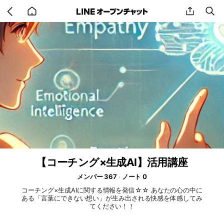
Go
share
se
back
to
home
【コーチング×生成AI】活用講座
メンバー 367
ノート 0
コーチング×生成AIに関する情報を発信☆☆ あなたの心の中に
ある「言葉にできない想い」が生み出される快感を体感してみ
てください！！