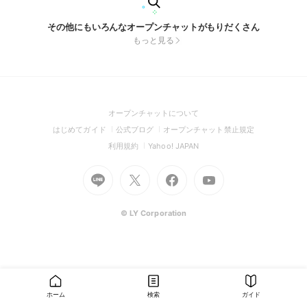
その他にもいろんなオープンチャットがもりだくさん
もっと見る
(Open
オープンチャットについて
in
(Open
(Open
(Open
はじめてガイド
公式ブログ
オープンチャット禁止規定
a
in
in
in
(Open
(Open
利用規約
Yahoo! JAPAN
new
a
a
a
in
in
window)
Go
new
Go
new
Go
Go
new
a
a
to
window)
to
window)
to
to
window)
new
new
Line
X
Facebook
Youtube
window)
window)
(Open
(Open
(Open
(Open
© LY Corporation
in
in
in
in
a
a
a
a
new
new
new
new
window)
window)
window)
window)
ホーム
検索
ガイド