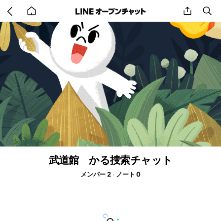
Go
share
se
back
to
home
武道館 かる捜索チャット
メンバー 2
ノート 0