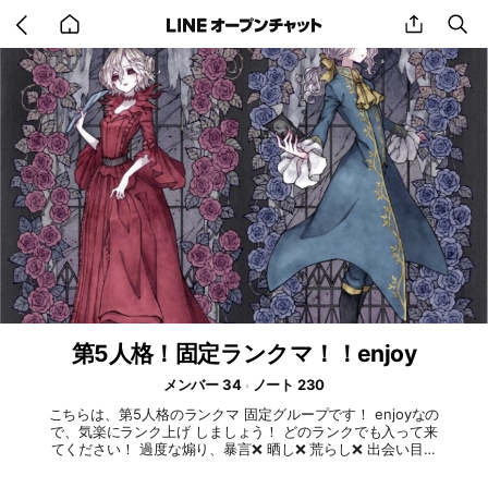
Go
share
se
back
to
home
第5人格！固定ランクマ！！enjoy
メンバー 34
ノート 230
こちらは、第5人格のランクマ 固定グループです！ enjoyなの
で、気楽にランク上げ しましょう！ どのランクでも入って来
てください！ 過度な煽り、暴言❌ 晒し❌ 荒らし❌ 出会い目的
❌ その他一般常識的に問題のある行為❌