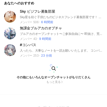
あなたへのおすすめ
Sky ビジフレ募集部屋
Sky星を紡ぐ子供たちのビジネスフレンド募集部屋です！ アドパス等、金銭が発生する交換はトラブルになりかねないのでハート、欠片以外の交換はなしでおねがいします。 メセボや瞑想などのいいねは募集する方にお任せします*ᴗˬᴗ ・欠片交換 ・瞑想、メセボいいね などなど 追記 荒らしが出た時は荒らしと関わらず、管理人･共同管理人をメンションしてください 検索🏷𓈒𓏸︎︎︎︎ #Sky #ビジネスフレンド #ビジフレ #Sky星を紡ぐ子供たち #フレンド募集 #ビジフレ募集 #ビジネスフレンド募集#交換募集#交換
メンバー 506
6 時間前
無課金ブルアカのオプチャ
ブルアカのオープンチャット〜ご参加自由に〜 即抜け、荒らしとかは悲しむから強制退会する可能性ありまっせ〜 管理人はよくでるとおもいまっせ〜 ブルアカ以外の会話もどうぞー
メンバー 43
9 時間前
#コンパス
入ったら、大事なノートを一読お願いいたします。 コンパスしてる人ならランク問わず誰でも歓迎 ガチ勢からエンジョイ勢まで誰でもおけ 荒らし行為をした人は強制退場させます。 わいわいにぎやかにやりましょう。
メンバー 253
23 分前
その他にもいろんなオープンチャットがもりだくさん
もっと見る