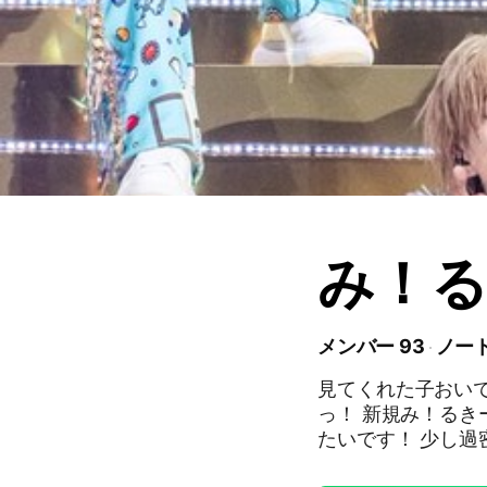
み！るき
メンバー 93
ノート
見てくれた子おいで
っ！ 新規み！るきーずでも大歓迎！ 色んなみ！るきーずと楽しく話し
たいです！ 少し過密です！沢山話したい方には大大歓迎！！ 通知多い
なーって思った方は