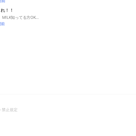
間前
まれ！！
み！るきーずOK！！ M!LK知ってる方OK！！ M!LK好きかも、OK！！ みんなで話そー！遠慮なく入室してねー！！ アイコンはM!LK関係でお願いいたします！ 即抜けは禁止だよー！！ 入ったら大事なノート見てね！ #M!LK #MILK #佐野勇斗 #吉田仁人 #山中柔太朗 #塩﨑太智 #曽野舜太 #み！るきーず
間前
(Open
ト禁止規定
in
a
new
window)