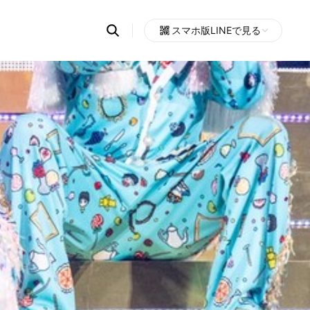
Search
スマホ版LINEで見る
OpenChats
Open
or
search
messages
area