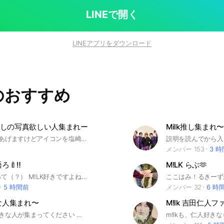
る方でも大歓迎です！🤍𐙚 自分がデコった写
。.:✨＊゜🎀。.🎗:＊゜🎀✨ 今は低体温男子に
LINEで開く
の語り部屋と君の好きは無敵の語り部屋がありま
を語りたい人は専用の部屋だけに入るのも全然大丈夫で
LINEアプリをダウンロード
勇斗 #山中柔太朗 #塩
#み！るきーず
のおすすめ
しの写真欲しい人集まれー
#管理人からあげますけどアイコンを塩崎太智にしない人は強制退会させます。塩崎太智の写真を持っていない人はスレッドに来てねー。タメ口⭕️悪口❌副官になりたいもスレッドに来てねー。
メンバー 153
3 
ろ🍼‼️
M!LK らぶ🫶
はいこっちみて（？） M!LK好きですよね‼️（え？） 管理人のみつやさいだーです✌️✌️✌️ まなでもあります（？）😆︎‪😆︎‪ M!LKすきならここに入るべき‼️ ルールとかは中で全部あるから見てほしい！ まあはいってみな！ 楽しいよ（？） 待ってるね💕︎ 🏷️ #M!LK #み！るきーず #佐野勇斗 #山中柔太郎 #吉田仁人 #塩﨑大智 #曽野舜太
5 時間前
メンバー 32
6 時
きな人集まれ〜
M!lk 吉田仁人
#ミルクが好きな人が集まってください 即抜けはやめてくださいせめて理由を言ってからやめてください このオープンチャットはとても楽しいですよかったら入ってください