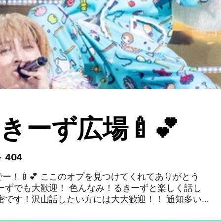
ーず広場🍼︎💕︎
 404
ー！🍼💕 ここのオプを見つけてくれてありがとう
抜けるのではなく通知部屋にいて欲しいです🥺♡ も