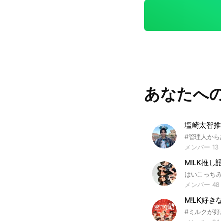
ちろん旧メンバーを推して
真や動画など大歓迎！ 🎗🎀
なつかれました。
す！！ それだけ
す❣ 目標は95です！あと3人！入って貰えたらとっても嬉しいです🥹‪‪🫶
🏻︎‪ 1人でも多くの方とM!LKを語れたら嬉しいです𓂃🎀𓈒𓏸 オープンチャッ
ト開設日 2026年3月22日 #M!LK #吉田仁人 #佐野
﨑太智 #曽野舜太 
あなたへ
塩崎太智推
メンバー 13
M!LK推し語
メンバー 48
M!LK好