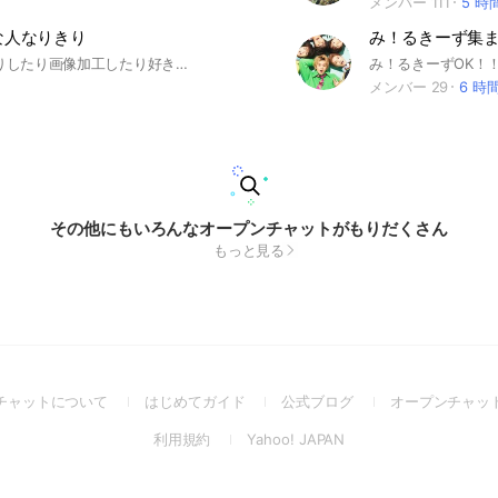
メンバー 111
5 時
きな人なりきり
み！るきーず集
MILKなりきりしたり画像加工したり好きな画像交換したりしょう。入ったら挨拶とノートに自己紹介よろしくね 荒らし❌即抜け❌守ってね MILKの話し楽しく話そう
メンバー 29
6 時
その他にもいろんなオープンチャットがもりだくさん
もっと見る
(Open
(Open
(Open
チャットについて
はじめてガイド
公式ブログ
オープンチャッ
in
in
in
(Open
(Open
利用規約
Yahoo! JAPAN
a
a
a
in
in
new
new
new
a
a
window)
window)
window)