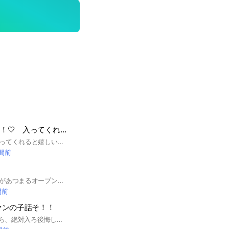
Milk推し集まれ〜！🤍 入ってくれー😭
説明を読んでから入ってくれると嬉しいです！ 初めまして！ 管理人のひよりです！ ここは、milk推しなら入ってOKです！ 他のグループも推してる！っていう人も参加OKです！あと、気になってる方もOKです！ ですが、このような方は、 ご参加いただけません。 •荒らし、暴言をする方 △即抜けはやめてほしいです！ アイコンはなんでもOKです！ 緊急時以外は、午前7時から午後12時以外の連絡はなるべく控えてほしいです！ よろしくお願いします！ みんなで語り合いましょー！
時間前
ここはみ！るきーずがあつまるオープンチャットです！！ 最近気になってる人！ メンバーが出演しているドラマが好きな人！ M!LKが大好きな人！集まってくださーい！！ もちろん写真＆動画おっけー！ そして雑談ぜんぜんおけー！ 悩みとか恋バナ聞かせて！！ ぜひ入ってください✨🍼
間前
ファンの子話そ！！
m!lkも、仁人好きなら、絶対入ろ後悔しない！仁人愛を一緒に語ろ！！！主が学生なんで、学生さんも入ってさ仲良くしよ！入ってください、お願いします！！ #M!lk #吉田仁人 #チェスト〜！！ #鹿児島 キラメキイエロー リーダー おいちゃん 150歳 #EBiDAN