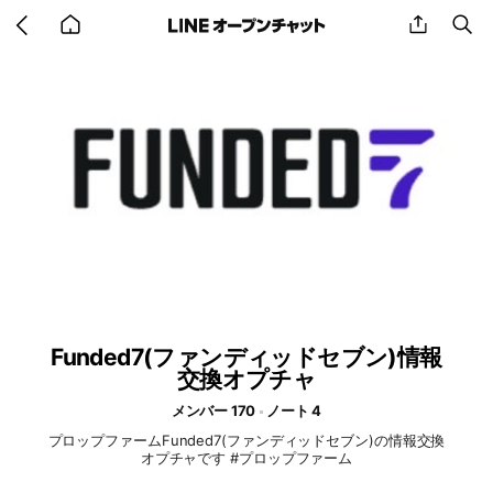
Go
share
se
back
to
home
Funded7(ファンディッドセブン)情報
交換オプチャ
メンバー 170
ノート 4
プロップファームFunded7(ファンディッドセブン)の情報交換
オプチャです #プロップファーム