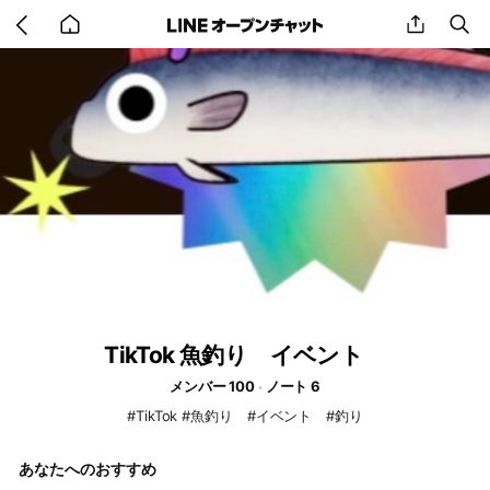
Go
share
se
back
to
home
TikTok 魚釣り イベント
メンバー 100
ノート 6
#TikTok #魚釣り #イベント #釣り
あなたへのおすすめ