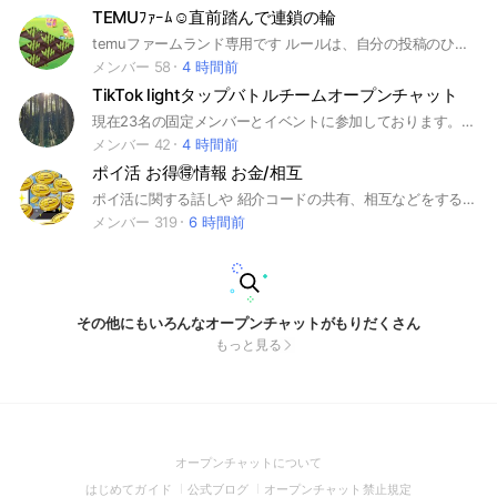
TEMUﾌｧｰﾑ☺️直前踏んで連鎖の輪
temuファームランド専用です ルールは、自分の投稿のひとつ前のリンクを踏んで招待を受けること 相互依頼、先に踏んでくださいは禁止です TEMU以外は禁止です #ポイ活 #temu #ファームランド #お魚パクパク
メンバー 58
4 時間前
TikTok lightタップバトルチームオープンチャット
現在23名の固定メンバーとイベントに参加しております。 1人では超えられないレベルも何人かで纏まれば超える可能性は上がります。 良ければ私たちと協力してタップバトルを盛り上げていきましょう。 後何人叩いてとかみんなで共有して確実に勝ちに行きます。 リアル優先ですが叩ける時は協力をお願いします。 #メンバー募集#タップバトル#TikTok light
メンバー 42
4 時間前
ポイ活 お得🉐情報 お金/相互
ポイ活に関する話しや 紹介コードの共有、相互などをする場所です。 自分が登録してほしいサイトがあるよって方は是非参加してみてね！ みんながお得になるような情報発信も定期的に発信しています(*^^*) 入ったらまずノートを見て頂けるとありがたいです🙇‍♀️ オプの宣伝、個人のSNSへの誘導は禁止です。 その他、管理人が不適切だと判断した投稿は削除する場合があります。 #お金 #金欠 #ポイ活 #ポイント #相互 #お得 #口座開設 #オリパ #TiktokLite #Tiktok Lite #Tiktokライト #モッピー #ハピタス #Temu #SHEIN #PayPay #紹介コード #招待コード
メンバー 319
6 時間前
その他にもいろんなオープンチャットがもりだくさん
もっと見る
(Open
オープンチャットについて
in
(Open
(Open
(Open
はじめてガイド
公式ブログ
オープンチャット禁止規定