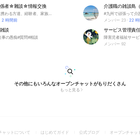
関係者☆雜談☆情報交換
介護職の雑談島
医療や福祉に携わる方達、経験者、家族介護など、職種、経験問わず、年齢制限も有りません。 他のオプチャに疲れてしまった方や中々他に入れない方、是非来て下さいね。 雜談や情報交換の場所です。まだ新しい場所ですので参加して頂いてる方々に相談しながら運営していきたいと思います。 皆様が楽しく利用出来るように務めます。宜しくお願い致します。
2 時間前
メンバー 23
22 
雑談
サービス管理責
仕事の愚痴#質問#相談
メンバー 92
その他にもいろんなオープンチャットがもりだくさん
もっと見る
(Open
(Open
(Open
チャットについて
はじめてガイド
公式ブログ
オープンチャッ
in
in
in