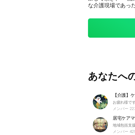
な介護現場であっ
事。 介護 高齢者 
あなたへ
【介護】ケ
メンバー 22
メンバー 42