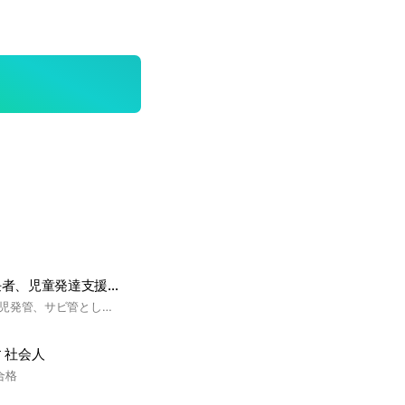
サービス管理責任者、児童発達支援管理責任者のなんでも語ろう会
入所、通所問わず、児発管、サビ管として働いている方の情報交換の場として活用できたらと思っております。 愚痴から仕事上の情報交換、ネットワーク、いろいろ語りませんか？ よろしくお願いいたしますm(__)m
 社会人
合格