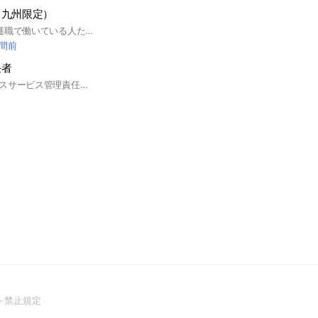
（九州限定）
#九州で頑張って介護職で働いている人たち、情報交換や愚痴など何でも楽しく話そう！#福岡#佐賀#長崎#熊本#大分#宮崎#鹿児島#沖縄#介護#看護＃福祉
時間前
任者
障害児者福祉サービスサービス管理責任者や児童発達支援管理責任者のためのチャットです
(Open
ト禁止規定
in