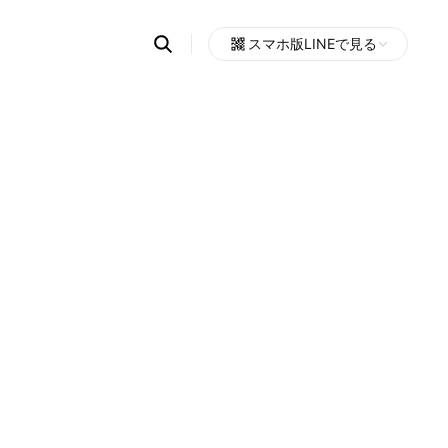
Search
スマホ版LINEで見る
OpenChats
Open
or
search
messages
area