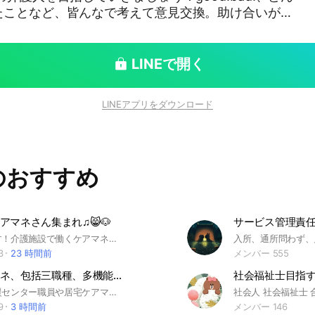
たことなど、皆んなで考えて意見交換。助け合いが大
障害者 介護福祉士 福祉職
LINEで開く
LINEアプリをダウンロード
のおすすめ
アマネさん集まれ♫😸🐶
お疲れ様です！介護施設で働くケアマネさん達の憩いの場になればと思います^_^♫
3
23 時間前
メンバー 555
居宅ケアマネ、包括三職種、多機能ケアマネ勉強部屋
社会福祉士目指す
地域包括支援センター職員や居宅ケアマネが雑談したり、意見交換したり、愚痴を言ったり勉強する場です✨ 気軽にやりとりできる憩いの場にしていきましょう😄 #地域包括支援センター #ケアマネ #社会福祉士 #保健師 #介護支援専門員 #ケアマネジャー
社会人 社会福祉士 
9
3 時間前
メンバー 146