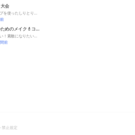
り大会
終わりのないスタンプを使ったしりとり部屋です♪
分前
垢抜けたい女子のためのメイク💄コスメ💄美容コミュニティ
垢抜けたい！モテたい！素敵になりたい！メイクや美容やコスメを変えて自分を成長させたい女性のためのコミュニティです。監修は美容カウンセラー&エステシャンのsalon kinoeさんです。
時間前
(Open
ト禁止規定
in