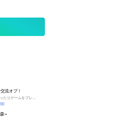
で交流オプ！
みんなとライトでゆったりゲームをプレイしています！ ライトできない方でも大歓迎です‼️ #ゲーム#ライト#スプラ#あつ森#スマブラ
間前
森~