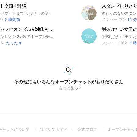
】交流✧︎雑談
スタンプしりと
クラシック〜リブートまで リヴリーの話題ならなんでも大歓迎。 ゆるっとお話しましょ！ 概要とルールについて、 まずは大事なノートをご確認ください。 ◎レートの質問はNGです！ 例)ウィッシュ数や出回り、マイショップの価格など →なんでもおしえて をご活用ください！ ◎ゲームについての不明点は、 公式FAQ（https://livly.zendesk.com/hc/ja） 攻略サイト（https://livly-lib.com/） などをお調べのうえ、質問くださいね！ ◎アカウントへのログインが出来ない、等については、まずは公式のフォームへお問合せくださいませ。 入退室アナウンスはナシ設定です。 お気軽に出入りどうぞ∩^ω^∩
3
2 時間前
メンバー 177
12 
ポケモンチャンピオンズ/SV対戦交換集会所
ポケモンチャンピオンズ/SVのオープンチャットです。こちらに参加してみんなでポケモン楽しみましょう！
15
たった今
メンバー 1162
1 
その他にもいろんなオープンチャットがもりだくさん
もっと見る
(Open
(Open
(Open
チャットについて
はじめてガイド
公式ブログ
オープンチャッ
in
in
in