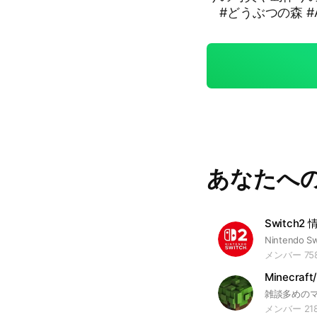
#どうぶつの森 #AnimalCrossin
あつ森生活
あなたへ
メンバー 75
メンバー 21