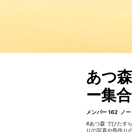
あつ森
ー集合
メンバー 162
ノート
#あつ森 でひたす
りの写真や島作り