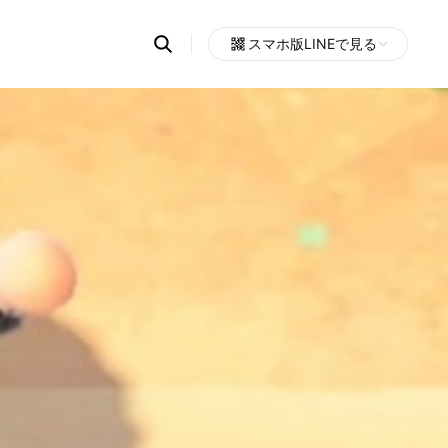
Search
スマホ版LINEで見る
OpenChats
Open
or
search
messages
area