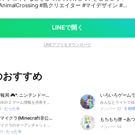
g #島クリエイター #マイデザイン #
LINEで開く
LINEアプリをダウンロード
のおすすめ
Switch2 情報局 🎮*. ニンテンドースイッチ2
いろいろゲーム
Nintendo Switch 2 ゲーム情報を共有するオープンチャットです！ おすすめ、新作、レビューなど、Switch関連の話題で盛り上がりましょう！ #Switch2 #Switch #スイッチ #ゲーム #攻略 #雑談 #募集 #フレンド #Nintendo #任天堂 #あつ森 #桃鉄 #ピクミン #スプラトゥーン #ポケモン #マリオ #オンライン #マリオ #マルチ #ゼルダ #ニンテンドー #ニンテンドーダイレクト #ニンダイ
8
たった今
メンバー 22
5 時
Minecraft/マイクラ(Minecraft非公式)
もちもち便 ~あつ
雑談多めのマイクラのオープンチャットです。 マルチや雑談何でもokです。 このオープンチャットは非公式です。 ※参加は日本語話せる方限定とさせていただきます。 Participation is limited to those who can speak Japanese <一度でもこのオープンチャットに入ったことのある方へ> 現在LINEオープンチャット運営による不適切な強制退会が発生しています。心当たりが無いのにもかかわらず入れない場合はこちらから連絡ください。 オープンチャット「Minecraft/マイクラ 管理OC」 https://line.me/ti/g2/HIencOfi1Rog4Y0bvpmW76PGuOMaoECnMTCpFg?utm_source=invitation&utm_medium=link_copy&utm_campaign=default タグ #マインクラフト #Minecraft #マイクラ #Switch #WiiU #Vita #PS3 #PS4 #PS5 #Xbox #XboxseriesX #スマホ #iPhone #iOS #Android #PC #Windows10 #統合版 #Java版 #Microsoft #マイクラダンジョンズ #ゲーム
メンバー 54
87
たった今