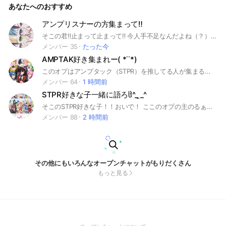
あなたへのおすすめ
な内容や、会話をしましょう！ 最後に！ もうちょっっっっと
だけ細かいルールはノートに載せてるので見てね！
アンプリスナーの方集まって‼️
そこの君‼️止まって止まって‼️ 今人手不足なんだよね（？） だから入って欲しくて！ ここでは同拒とかわすれちゃおお！！ アンプタックカラーズ彡箱推し！ でも大っ歓迎！ ちょっと女性しか入らないでください🥲︎ 🎒🐿なんだよね👉🏻👈🏻🥲︎でも大歓迎‼️ ぜひ誰でも来てくださーい！ 追記 年齢、住み、危ないこと、荒らしなどする、聞くなどのことは絶対にしないでください‼️あとアンプタックを知ってる方はノートに検索しずにアンプタックの皆さんの名前を描いてから絡めるか決めるのでお願いします‼️
メンバー 35
たった今
AMPTAK好き集まれー( *˙˙*)
このオプはアンプタック（STPR）を推してる人が集まる場所！みんなで雑談や推し話をして楽しく過ごそ！ ※仲良くて通知が溜まることあり 他界隈の話しても全然いーよ‼︎ ⚠️常識のない人、即抜けする人は来ないで！ ※親バレだったら「親」重抜けだったら「重」など抜ける理由に沿った漢字などを一言言ってから抜けてください 無言抜けした人は再入場禁止にします あと、公式のルールで禁止されてるから、こうしきのイラスト、写真をアイコンにしないでね！あと、名前も推し本人様の名前を使わずに、推しを表してる絵文字で名前にして欲しい 良い例 📣みお💜👿推し 悪い例 📣みお まぜたくんおし 長文になっちゃったかもだけどここまで読んだらもう入ろ〜！ #STPR #AMPTAK×COLORS#アンプタックカラーズ #AMP #TAK #あきぷり #あとまぜ #けちゃちぐ #どんぐりーず #あっきぃ #まぜ太 #ぷりっつ #ちぐさくん #あっとくん #けちゃ
メンバー 64
1 時間前
STPR好きな子一緒に語ろჱ̒^_ ̫_^
そこのSTPR好きな子！！おいで！ ここのオプの主のるぁですっ ここはSTPRが好きな子がくる部屋！ 雑談も〇！ 画像送るのは、3枚以上はノートに貼ってね！ アイコンは STPR関係でお願いしますっ！ おぷに入ったらまずは自己紹介してねっ！ 名前、大体の年齢、推しは書いて！ 大体のルール 大事なノートをみてねっ ※メンバー様呼び捨ては禁止です みんな優しくてちょー楽しいから来てきて！中で待ってるよー！ #STPR#すとりす#Alice#ステラ#メイツ #すとぷり#ないとX#騎士X#アンプタックカラーズ#めておら#すにすて#えすてぃーぴーあーる
メンバー 88
2 時間前
その他にもいろんなオープンチャットがもりだくさん
もっと見る