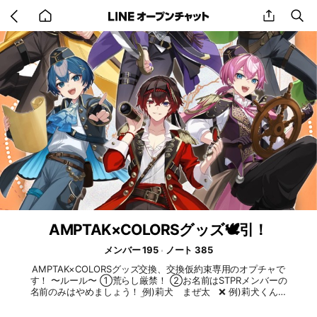
Go
share
se
back
to
home
AMPTAK×COLORSグッズ🕊️引！
メンバー 195
ノート 385
AMPTAK×COLORSグッズ交換、交換仮約束専用のオプチャで
す！ 〜ルール〜 ①荒らし厳禁！ ②お名前はSTPRメンバーの
名前のみはやめましょう！ 例)莉犬 まぜ太 ❌ 例)莉犬くん推
し まぜ太くん推し ⭕️ ③基本的にノート投稿でのやり取り
をお願いいたします🙇‍♀️ ④お互いが気持ちよく🕊️引できるよう