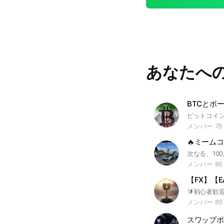
あなたへ
BTCとボ
メンバー 78
🔥ミーム
メンバー 86
メンバー 89
スワップポ