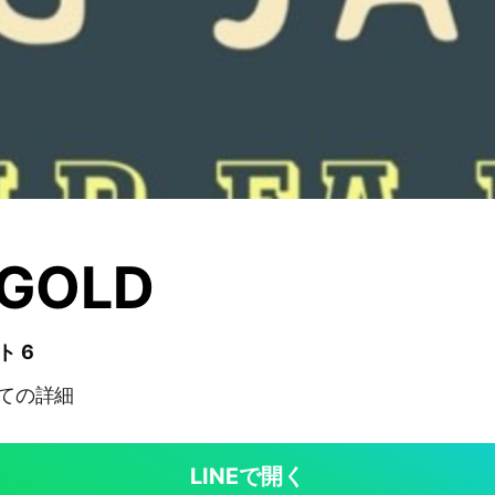
_GOLD
ト 6
いての詳細
LINEで開く