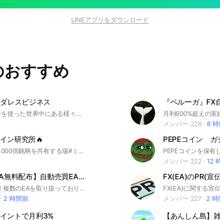
LINEアプリをダウンロード
のおすすめ
ーダレスビジネス
ビットコインを使った世界中にある様々な投資案件に興味ある方
メンバー 228
8 
コイン研究所🔥
PEPEコイン ガ
次なる、100,000倍銘柄を共有する場#ミームコイン#meme coin#バブル
メンバー 222
12
【FX】【EA無料配布】自動売買EA_グライル
FX(EA)のPR(宣伝
🔰初心者歓迎 複数のEAを取り扱っております。 🌈AUDNZD 👉聖杯EA(単ポジEA) 🌈GOLD(ゴールド) 👉EA(ナンピンEA) 🌈BTC(ビットコイン) 👉仮想通貨トレーダーの手法を取り入れたEA サポート、代行もいたします。 お気軽にご参加ください🌟 #GOLD #BTC #AUDNZD #EA #FX #聖杯 #ゴールド #ビットコイン
2 時間前
メンバー 227
2 
イントで月利3%
【あんしん島】