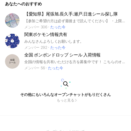
あなたへのおすすめ
【愛知県】尾張旭.長久手.瀬戸.日進シール探し隊
【参加ご希望の方は必ず最後まで読んでください】 ・上限350名まで⚠️ 満席の場合🈵退会者が出た場合、順番に承認します。 ・ROM専禁止です⚠️発覚次第、強制退会となります。情報共有しあえる方のみ受付してます。その分4市の情報量は多いです。 ・参加者の方は皆様、常識のある方ばかりで、チャット内が荒れたことはありません😊
メンバー 306
たった今
関東ポケモン情報共有
みんなさんよろしくお願いします。
メンバー 292
たった今
全国 ボンボンドロップ シール 入荷情報
全国の情報を共有いただける方を募集中です！ こちらのオープンチャットは 全国からのボンボンドロップシールの発売状況を共有する目的で作りました！ 他県の入荷情報を共有して、自分の地域の入荷時期を予想する！ そんな感じの情報交換を目的にしています📦✨ ボンボンドロップシールがメインになりますが、その他人気なシールも情報交換OK🫰 全国共通で展開されている大型スーパー・ショッピングモールなどの「入荷あり情報」のみをご共有ください🙌 ※混乱防止のため、入荷なし情報の投稿はなしでお願いします！ ※各都道府県からの参加人数は1〜2名ほどを目安にしています！ 自分からの情報や地元オプチャやお友達から聞いた情報でもOKです👌 Threadsやその他SNS情報もok みんなで楽しく情報交換できたらうれしいです！ 各都道府県から数人募集しております！ #北海道 #青森県 #岩手県 #宮城県 #秋田県 #山形県 #福島県 #茨城県 #栃木県 #群馬県 #埼玉県 #千葉県 #東京都 #神奈川県#新潟県 #富山県 #石川県 #福井県 #山梨県 #長野県 #岐阜県#静岡県 #愛知県 #三重県 #滋賀県 #京都府 #大阪府 #兵庫県#奈良県 #和歌山県 #鳥取県 #島根県 #広島県 #山口県#徳島県 #香川県 #愛媛県 #高知県 #福岡県 #佐賀県 #長崎県#熊本県 #大分県 #宮崎県 #鹿児島県 #沖縄県 #シール情報 #シル活 #入荷情報 ＃ボンボンドロップ
メンバー 56
たった今
その他にもいろんなオープンチャットがもりだくさん
もっと見る