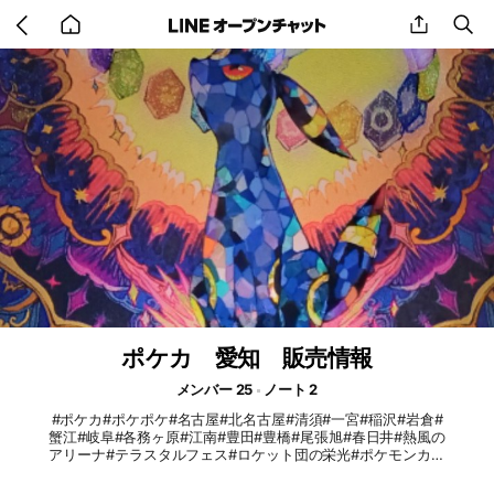
Go
share
se
back
to
home
ポケカ 愛知 販売情報
メンバー 25
ノート 2
#ポケカ#ポケポケ#名古屋#北名古屋#清須#一宮#稲沢#岩倉#
蟹江#岐阜#各務ヶ原#江南#豊田#豊橋#尾張旭#春日井#熱風の
アリーナ#テラスタルフェス#ロケット団の栄光#ポケモンカー
ド#愛知#バトルパートナーズ#ブラックボルト#ホワイトフレ
ア#インフェルノx#メガドリームex#バトルコレクション