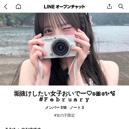
Go
share
se
back
to
home
垢抜けしたい女子おいでー🤍ʚ🎀ɞ✨🫧
#𝙵𝚎𝚋𝚛𝚞𝚊𝚛𝚢
メンバー 518
ノート 3
#女の子限定