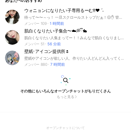
あなたへのおすすめ
ウォニョンになりたい子専用るーむ!!❤︎︎ ˊ˗
待って〜〜～っ！ 一旦スクロールストップだぁ！😖✋ 管理人のウォヨンですっ💓 バリバリの日本人だよ！！笑 ここはウォニョン様みたいに 可愛くなりたい子 垢抜けたい子 美白になりたい子 ファッションセンスぶち上げしたい子 モチベ爆上がりしたい子 専用るーむだよぉ !! でも、こんな感じの垢抜けるーむなんてたくさんあるから……とか思ってたりしない！？ ここではウォニョン様の好きなところバンバン言っちゃっていいんです😍💕!! 推しポイント気持ちが済むまで言い切ってください😆 だけど荒らしはNG❌ 男の子もごめんだけど❌ 暴言も❌ 即抜けも❌ アイコンは初期アイコン、雰囲気が壊れるようなものは控えていただけたら 基本なんでも🙆‍♀️ですっっ!! あとあと‼️管理人専用のトークも ありますが、そこには入らないで ください…!!😖 ルール守れる子は🟩を押してほしい✨️ じゃああとは中で‼️みんな待ってるよ〜っ！🎀💗 #垢抜け #可愛くなりたい #美白 #ファッション #モチベ上げ #見返し #ウォニョン #ウォニョン推し
メンバー 109
1 時間前
肌白くなりたい子集合〜☁️💭ྀི🐇
肌白くなりたい人集まってー！！みんなで肌白くなりましょー🩷🩷 荒らしと無言抜け禁止〜 した人は永久退会です！ 文句あるなら私に直接言って下さい！ 仲良く喋ろ〜
メンバー 51
56 分前
壁紙･アイコン提供所🌷
壁紙やアイコンが欲しい人、作りたい人どんどん入ってください🎶通知が多くなるのを防ぐため挨拶などの雑談は禁止です！ 同担拒否の方は自己責任でお願いします。 #アイコン#壁紙#制作 即抜け❌荒らし❌
メンバー 880
7 時間前
その他にもいろんなオープンチャットがもりだくさん
もっと見る
(Open
オープンチャットについて