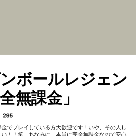
ゴンボールレジェン
全無課金」
 295
金でプレイしている方大歓迎です！いや、その人し
さい！！笑、ちなみに、本当に完全無課金なので安心