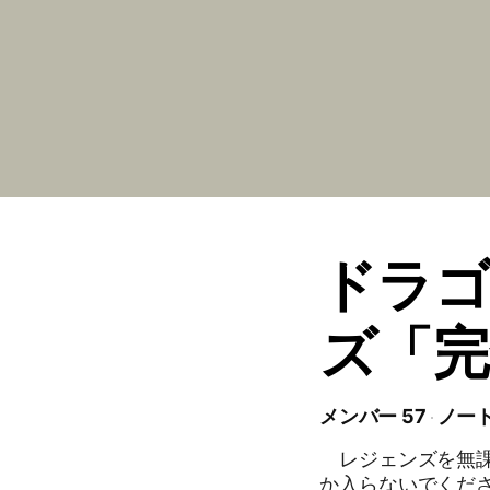
ドラ
ズ「完
メンバー 57
ノート
レジェンズを無課
か入らないでくだ