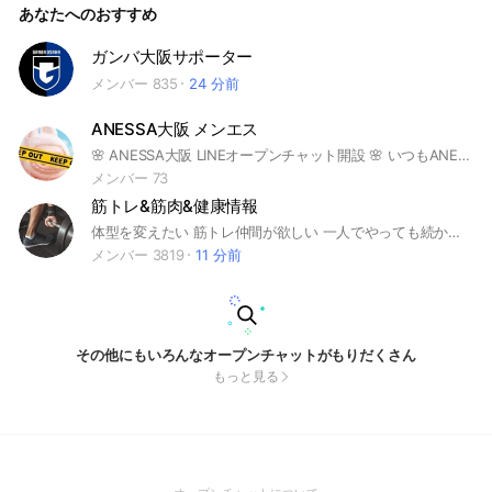
あなたへのおすすめ
ガンバ大阪サポーター
メンバー 835
24 分前
ANESSA大阪 メンエス
🌸 ANESSA大阪 LINEオープンチャット開設 🌸 いつもANESSA大阪をご利用いただきありがとうございます♡ 📢 最新情報をもっと早くお届けするために、 LINEオープンチャットを開設いたしました♪ ━━━━━━━━━━━━━━━ 💗 オープンチャットで配信する内容 💗 ✨ 新人セラピストデビュー情報 ✨ リアルタイム出勤情報 ✨ お得な割引・ゲリライベント ✨ 限定キャンペーン情報 ✨ 空き枠・最新情報 ━━━━━━━━━━━━━━━ 📱 LINEオープンチャットは ニックネームで参加OK！ 友だち追加不要♪ 個人のLINEアカウントも表示されないので、安心してご参加いただけます♡ ━━━━━━━━━━━━━━━ 💡こんな方におすすめ♪ 💕 お得な情報を見逃したくない！ 💕 新人セラピスト情報をいち早く知りたい！ 💕 空き状況をリアルタイムで確認したい！ ━━━━━━━━━━━━━━━ ⭐️ANESSA大阪の最新情報を⭐️ どこよりも早くお届けいたします♡ ぜひお気軽にご参加ください♪ スタッフ一同、 皆様のご参加を心よりお待ちしております♡
メンバー 73
筋トレ&筋肉&健康情報
体型を変えたい 筋トレ仲間が欲しい 一人でやっても続かない 食事管理について相談したい 何から始めたらいいか分からない そんなあなた😌 ボディメイクのための食事・毎日のトレーニング・使っているサプリや器具などの情報共有をして みんなで頑張りましょう🏆 中学生から大人まで 幅広い世代の仲間が待っています。 お気軽にご参加ください☺️ ※入室後は必ずルールを読んでね！ ⚠️名前とアイコンに注意⚠️ 政治/宗教/下ネタ/反社会的/犯罪/公序良俗に反する内容/その他管理人の判断で告知なく退室処分になる可能性があります。
メンバー 3819
11 分前
その他にもいろんなオープンチャットがもりだくさん
もっと見る