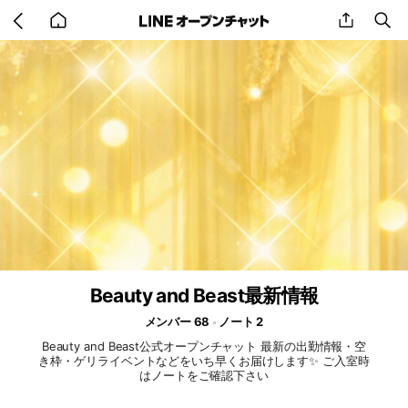
Go
share
se
back
to
home
Beauty and Beast最新情報
メンバー 68
ノート 2
Beauty and Beast公式オープンチャット 最新の出勤情報・空
き枠・ゲリライベントなどをいち早くお届けします✨ ご入室時
はノートをご確認下さい