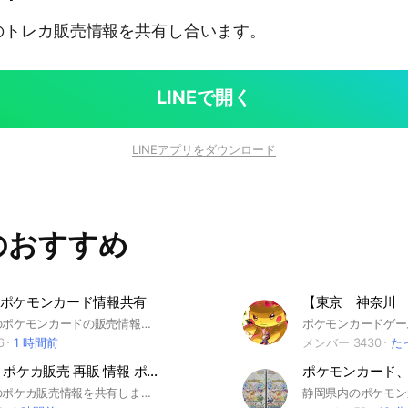
のトレカ販売情報を共有し合います。
LINEで開く
LINEアプリをダウンロード
のおすすめ
ポケモンカード情報共有
静岡県西部のポケモンカードの販売情報や入荷情報をぜひ共有してください！ また「〇〇のお店にあったよ」とか情報を共有してくれると嬉しいです☝️ #浜松市 #ポケモンカード #ポケカ #静岡 #西部
6
1 時間前
メンバー 3430
た
静岡県東部 ポケカ販売 再販 情報 ポケモンカード 遊戯王 ワンピース トレカ
静岡県東部のポケカ販売情報を共有します。#三島 #沼津 #富士 #ポケモンカード