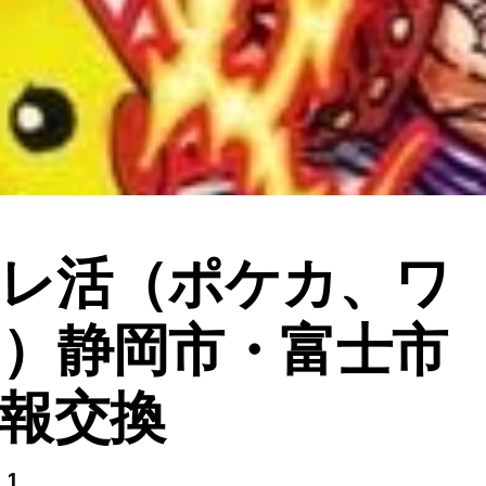
レ活（ポケカ、ワ
）静岡市・富士市
報交換
 1