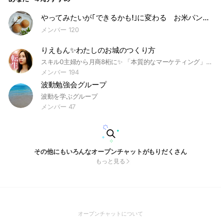
やってみたいが｢できるかも!｣に変わる お米パン・プチ入門ラボ
メンバー 120
りえもん✨わたしのお城のつくり方
スキル0主婦から月商8桁に✨ 「本質的なマーケティング」の 知識と実践方法をお伝えします❤️ ・起業したいけど、知識がなく、どのように学べば良いかわからない方 ・自分に合う方法や順番がわからない方 ・ビジネスの基礎の土台作りをしっかりしたい方 ・SNSビジネスのノウハウを知りたい方 ・在宅で仕事ができるようになりたい方 ・1人ビジネスが不安なのでチーム化をしたい方 ・自分の強みを理解してビジネスにコミットしたい方 今回の3日間無料セミナーは、 成果を出し続けている 全方位マーケティング思考の全てを お伝えしていきます！ 私も本気で熱量高く講義しますので リアルタイムで参加くださいね！
メンバー 194
波動勉強会グループ
波動を学ぶグループ
メンバー 47
その他にもいろんなオープンチャットがもりだくさん
もっと見る
(Open
オープンチャットについて