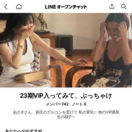
Go
share
se
back
to
home
23期VIP入ってみて、ぶっちゃけ
メンバー 742
ノート 0
あさぎさん、萩氏のグルコンを受けて 私の変化✨ 他のVIP講座
生の様子✨
あなたへのおすすめ