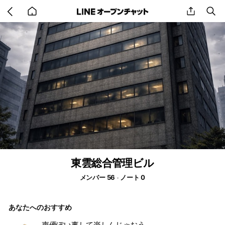
Go
share
se
back
to
home
東雲総合管理ビル
メンバー 56
ノート 0
あなたへのおすすめ
声優ぽい事して楽しんじゃおう