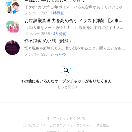
イケボ･カワボ･少年ボイス… いろんな声があっていいじゃない。 声で誰かを楽しませる。演じてて自分が楽しい。 気軽に楽しく、演技を楽しめればいいなー。 声優志望･アニメ好き･声優好き･声ヲタのみなさん、お待ちしてますよ。
メンバー 787
1 時間前
お世辞厳禁 画力を高め合う イラスト添削 【大事なノート必読】
【✍️大事なノート必読！！！】 添削を出す前に必ず！大事なノートをお読みください！！ （大事なノートは、⬇️この文章とはまた別物です。ノートをご確認下さい。） 【説明】 仲良しごっこではなく画力を高めたい人のみ。 本気で絵が上手くなりたい人が集う場所。 誹謗中傷は禁止。 最低限のマナーは守る。 褒めるとこは褒める。 他のイラストOCとはひと味違う、そんな場所です。 詳しくは大事なノートを！必読です！！！ プロ現役の方やプロレベルの方もいます。 ただただ褒め合いたいだけの人は 違うオープンチャットへ お陰様で2000人を超えました。 試しに入室しても、〜さんが入室しました。 とかは出ないのでお気軽に。 とりあえず様子を見てみて下さいね。 絵が上手くなりたい方、大歓迎です！
メンバー 3555
45 分前
怪奇現象 怖い話（雑談）
怪奇現象を経験した人、怖い話をすること、聞くことが好きな人は気軽に参加してね♪（怖い話のジャンルは問いません） ⚠️重要 参加したら必ず大事なノートの確認をお願いします！ 基本雑談多めとなっています！即抜け、見るだけもOK⭕️タメ口OK⭕️ 荒らし、暴言、他者への迷惑行為、個人のTwitterやTik Tok、インスタのフォローを促す宣伝、スタンプや画像、動画の送りすぎ、下ネタ等は禁止です。管理人や回りの人から注意されたことは聞いて下さい。上記の内容の事を行った場合、厳重注意、又は強制退会とさせて頂きます。また、スパムなどが現れた際は、通報や管理人らを呼ぶなどの対応をお願いします。 #怖い話#意味怖#本当にあった怖い話#ヒトコワ#雑談
メンバー 335
たった今
その他にもいろんなオープンチャットがもりだくさん
もっと見る
(Open
オープンチャットについて
in
(Open
(Open
(Open
はじめてガイド
公式ブログ
オープンチャット禁止規定
a
in
in
in