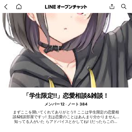
Go
share
se
back
to
home
「学生限定!!」恋愛相談&雑談！
メンバー 12
ノート 384
まずここを開いてくれてありがとう!! ここは学生限定の恋愛相
談&雑談部屋ですッ! 主は恋愛のことはあんまり分かりません...
知ってる人がいた らアドバイスとかしてね! (だったらこのオ
プチャ作るな) ーーーーーーールールーーーーーーー ノートに
自己紹介お願いします!!m(_ _)m ・アイコン設定を義務化して