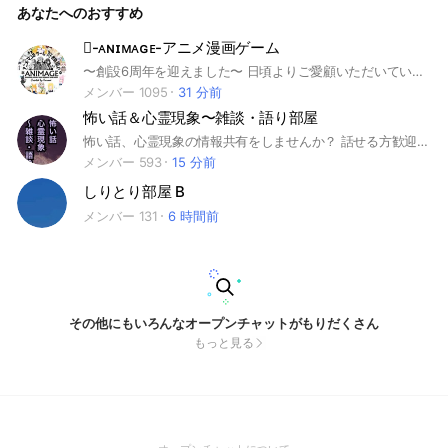
あなたへのおすすめ
います。 ・宣伝は禁止です。 ・詳しいことはノートにあるの
で入ってから確認お願いします!!m(_ _)m ここはみんないい人
達ですッ! ため口でいいので是非入ってねぇ!
-ᴀɴɪᴍᴀɢᴇ-アニメ漫画ゲーム
〜創設6周年を迎えました〜 日頃よりご愛顧いただいている 皆様に心より感謝申し上げます｡ アニメ＆漫画＆ゲーム好きが集まり 日々のんびりゆったりと活動してます ※ルールはとても厳しいですが それでもちゃんと守りながら 皆さん仲良く好きな時に浮上して トークを楽しんでくれています！ オプチャ初心者さんでも どうぞ気楽にご参加ください！ ーーーーーーーーーーーーーーーーーー トークの流れが早く活気のある場所や ルールは緩めな方が好きという方、 豊富なアニメの話題をお求めの方は オプチャ検索にあるジャンル項目から 「アニメ・漫画」の「急上昇」に載ってる 他のオプチャへの参加がオススメです！ ここ以外にも楽しめるオプチャは 沢山ありますので色んな場所に参加して ご自身に適した居場所を見つけて下さい ーーーーーーーーーーーーーーーーーー ◤◢◤◢！WARNING！◤◢◤◢ ※宣伝＆勧誘＆招待など全て禁止※ ※荒らし行為は即通報&強制退会※ ※"Please check the rules"※ 参加したらまず最初に挨拶をして botに記載されてるルール説明を読み 大事なノートの確認をお願いします！ 最後まで読んでいただき 本当にありがとうございます☆ ーーーーーーーーーーーーーーーーーー
メンバー 1095
31 分前
怖い話＆心霊現象〜雑談・語り部屋
怖い話、心霊現象の情報共有をしませんか？ 話せる方歓迎します。自ら経験した怖い話、心霊体験、怪奇体験、怪談をお話ください。友人やご家族などまわりのお知り合いから聞いた内容でも是非どうぞ。 話すことはないけど聞いてみたい、読んでみたいという方もご参加ください。ROM専可です。 暑い日々、寝苦しい夜を少しでもひんやりとして過ごしやすくしましょう。真夏日、熱帯夜を乗り切りましょうね。 ホラー映画、ホラーゲーム、ホラー小説など創作系のお話もどうぞ。 写真投稿は可能ですがルールをご確認くださいね。 ※入室後は大事なノートはお読みください。 ※安心安全ガイド遵守 あの世、霊界、霊的、霊感、恐怖、恐ろし、幽霊、お化け、心霊 写真 スポット、生霊、生き霊、呪い、交霊、肝試し、魂、霊魂、妖怪、百物語、夜会、心霊写真
メンバー 593
15 分前
しりとり部屋 B
メンバー 131
6 時間前
その他にもいろんなオープンチャットがもりだくさん
もっと見る