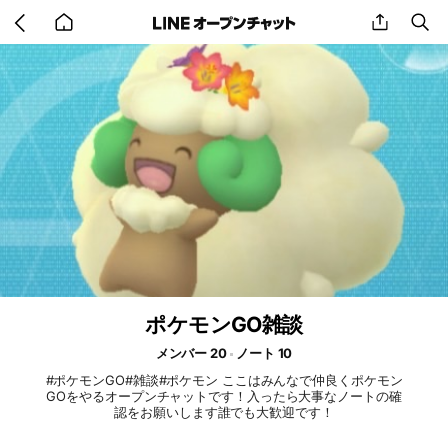
Go
share
se
back
to
home
ポケモンGO雑談
メンバー 20
ノート 10
#ポケモンGO#雑談#ポケモン ここはみんなで仲良くポケモン
GOをやるオープンチャットです！入ったら大事なノートの確
認をお願いします誰でも大歓迎です！