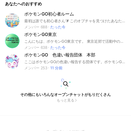
あなたへのおすすめ
ポケモンGO初心者ルーム
最初は誰でも初心者さん🔰 このオプチャを見つけたあなたは ラッキーですね😁 捕獲もレイドもバトルリーグも みんなで強くなろーっ♪ 管理人は 攻略サイトの現役ライター 兼コミュニティアンバサダー🤗 情報の速さと信憑性に自信あり！ ⚠️まずはアナウンスやノートを 確認してください⚠️ ★イベントも開催してます😆 みんなでわいわい楽しみましょ♡ #ポケモンGO #ポケモン #Pokémon #ポケ活 #レイド #レイドバトル #PvP #ジム #初心者 #新人 #ベテラン #ガチ勢 #ゆるふわ勢
メンバー 688
たった今
ポケモンGO東京
こんにちは、ポケモンGO東京です。 東京近郊で活動中のトレーナーの皆様、ぜひご参加ください！
メンバー 638
たった今
ポケモンGO 色違い報告団体 本部
ここはポケモンGOの色違い報告する団体です。ポケモンGOの雑談もあり(ポケモン関連の雑談もほどほどに…)&フレンド交換もあり。みんな仲良くポケモンGOをやっていきましょう！ 荒らしは🆖、即抜けも🆖、宣伝🆖、暴言🆖、下ネタ🆖です。 本名なども出さないで下さい ポケモンの個体値などを見せる時に場所がわかるので気をつけて下さい。
メンバー 253
11 分前
その他にもいろんなオープンチャットがもりだくさん
もっと見る