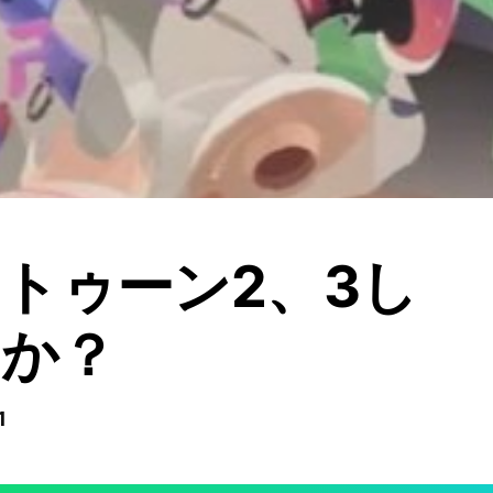
トゥーン2、3し
んか？
1