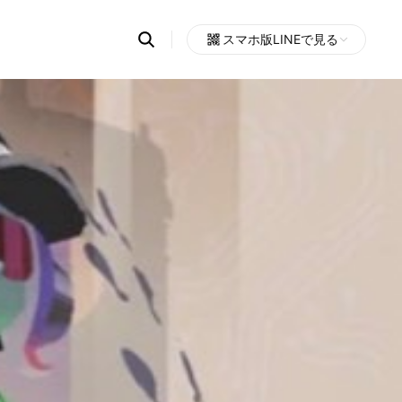
Search
スマホ版LINEで見る
OpenChats
Open
or
search
messages
area