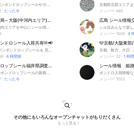
今流行りのボンボンドロップシールやガチャ、食玩の情報共有をお願いします。 管理人の自分が一番足を使って情報提供を心がけます！
2
たった今
メンバー 446
シール情報局～大阪(中河内エリア)八尾市、柏原市、東大阪市
広島 シール情報
大阪府の中河内エリアを中心にシール情報を交換していきましょう！(中河内エリア以外でもOK！)もちろんオンラインショップでもOK！みんなで楽しくシール情報交換していきましょう！＃シール＃ボンボンドロップシール＃シール情報＃シール大阪府
3
メンバー 1908
4 
ンドロシール入荷共有🫶📢
🩵京都/大阪東部/
静岡県内で ボンボンドロップシールを 見つけた・入荷していた・完売していた 情報を共有するオープンチャットです。 #ボンドロ #ボンボンドロップシール #シール帳
46
4 時間前
メンバー 22
1 時
ボンボンドロップシール福井県調査隊#シルパト
福井県のボンボンドロップシールの新商品、入荷情報や発見情報などをみんなで調査するオプチャ #シル活 #ボンドロ
7
たった今
メンバー 1093
その他にもいろんなオープンチャットがもりだくさん
もっと見る