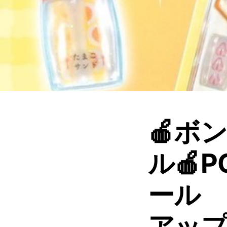
🍎ボ
ル🍎P
ール
アップ