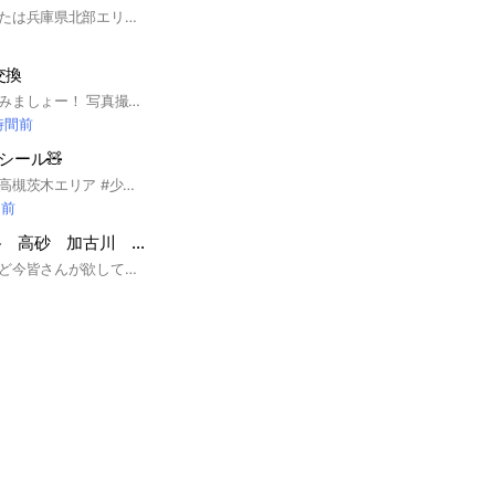
京都府北部エリアまたは兵庫県北部エリア(福知山 綾部 舞鶴 宮津 京丹後 朝来 和田山 養父 豊岡方面)の「シール・ボンボンドロップ」入荷情報を共有するオープンチャットです🍬 ✔ 入荷目撃情報 ✔ 売り切れ・再入荷情報 ✔ 売っているお店の場所共有 などをみんなで気軽に投稿して、探している人同士で助け合いましょう！ ※在庫状況はリアルタイムで変わるため、思いやりのある投稿をお願いします🙏 #シール情報 #京都北部 #兵庫北部 #福知山 #綾部 #舞鶴 #宮津 #京丹後 #丹波 #朝来 #和田山 #養父 #豊岡 #ボンボンドロップシール #目撃情報
交換
シル活みんなで楽しみましょー！ 写真撮影禁止のとこで写真撮影をし共有したり等のルール違反だけは絶対しないようにお願いします🙇🏻՞ #広島市 #シール #ボンボンドロップシール #うるちゅるシール #サンリオ
時間前
シール🧸
京都、枚方、大日、高槻茨木エリア #少人数オプチャ 見てるだけの方は定期的に確認し退出していただきます。
間前
シール情報 姫路 高砂 加古川 西播東播
ボンドロ入荷情報など今皆さんが欲している情報を共有する場です。 ルールは決めませんが 一般常識であるマナーやモラルに反する行為、喧嘩や迷惑行為等の行為は管理人のさじ加減で強制退室させていただきます。 節度あるオプチャにしましょう。 #ボンボンドロップシール#ボンボンドロップ#姫路#高砂#加古川#西播#東播#シル活#シール#シルカツ#プレゼント#兵庫県#関西