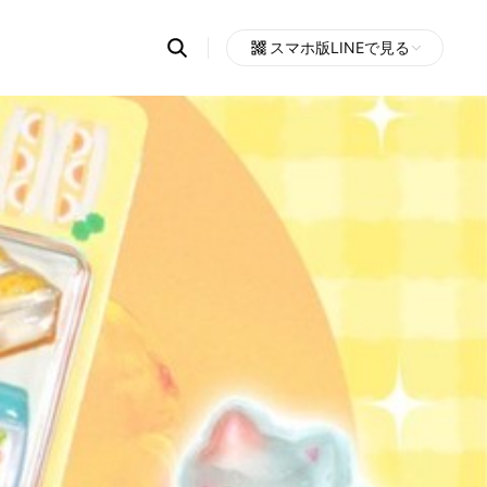
Search
スマホ版LINEで見る
OpenChats
Open
or
search
messages
area