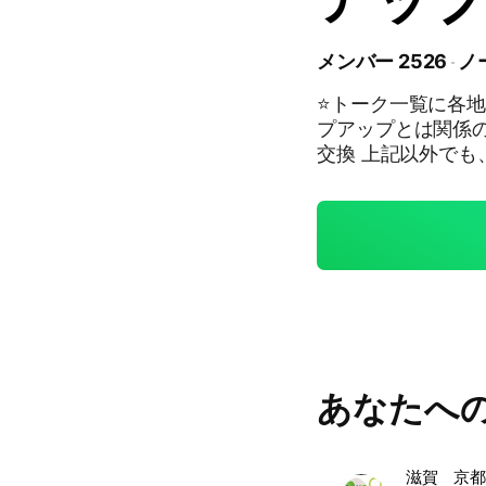
メンバー 2526
ノ
⭐️トーク一覧に各地会場のサ
プアップとは関係の
交換 上記以外でも、管理人または副管理人の判断で、強制退会となる場
合がございます。 大人気「ボンボンドロップシール」の POP UP STOR
Eの開催が決定いたしました！ ほぼ全種とな
ップシールやチャームなど
tc...共有しましょう✨ #北海道 #青森県 ＃岩手県 ＃宮城県 ＃
形県 ＃福島県 ＃
神奈川県 ＃新潟県
県 #静岡県 #愛知
良県 ＃和歌山県 ＃
県 ＃香川県 ＃愛媛
あなたへ
分県 #宮崎県 #
ドロップシール #全国 #新宿 #梅田 #渋谷 #池袋 #横浜 #名古屋 #銀
座 #天神 #札幌 
井