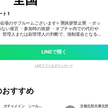
ート 1
ブルームございます⭐️ 🈲挨拶禁止🈲 ・ポッ
ない発言 ・参加時の挨拶 ・オプチャ内での代行や
る約200種の ボンボンドロ
、 かわいい新作アイテム🩷🩷🩷 当落、在庫e
LINEで開く
秋田県＃山
茨城県＃栃木県 ＃群馬県#埼玉県＃千葉県 ＃東京都 #
LINEアプリをダウンロード
 ＃富山県＃石川県 ＃福井県 #山梨県 ＃長野県 ＃岐阜
県 #三重県 ＃滋賀県 ＃京都府 ＃大阪府 ＃兵庫県 #奈
鳥取県 ＃島根県 #岡山県 ＃広島県 ＃山口県 ＃徳島
県 ＃高知県 #福岡県 ＃佐賀県 #長崎県 #熊本県 #大
のおすすめ
鹿児島県＃沖縄県 ＃シール情報 ＃シル活 #ボンボン
#難波 #神戸 #大宮 # #仙台 #博多 #なんば #春日
滋賀 京都 ガチャメイン シールと食玩OK 情報共有
京都北部兵庫北